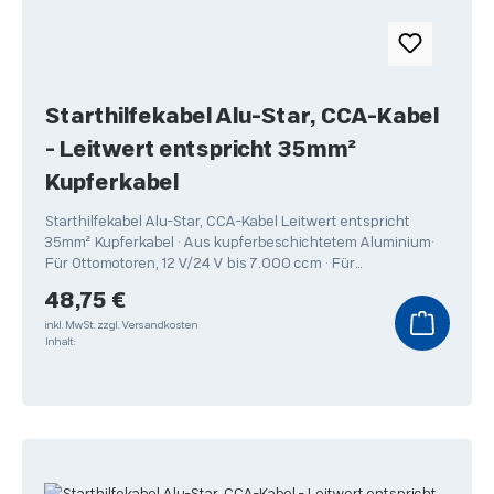
Starthilfekabel Alu-Star, CCA-Kabel
- Leitwert entspricht 35mm²
Kupferkabel
Starthilfekabel Alu-Star, CCA-Kabel Leitwert entspricht
35mm² Kupferkabel • Aus kupferbeschichtetem Aluminium•
Für Ottomotoren, 12 V/24 V bis 7.000 ccm • Für
Dieselmotoren
Regulärer Preis:
48,75 €
inkl. MwSt.
zzgl. Versandkosten
Inhalt: