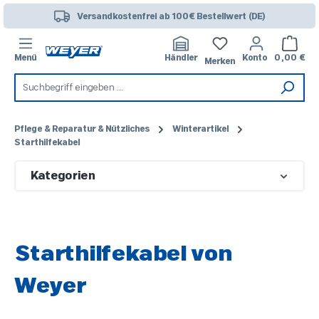
Zum Hauptinhalt springen
Versandkostenfrei ab 100€ Bestellwert (DE)
Warenk
Menü
Händler
Konto
0,00 €
Merken
Pflege & Reparatur & Nützliches
Winterartikel
Starthilfekabel
Kategorien
Starthilfekabel von
Weyer