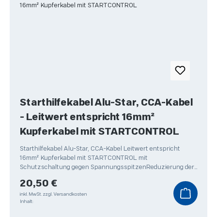
Starthilfekabel Alu-Star, CCA-Kabel
- Leitwert entspricht 16mm²
Kupferkabel mit STARTCONTROL
Starthilfekabel Alu-Star, CCA-Kabel Leitwert entspricht
16mm² Kupferkabel mit STARTCONTROL mit
Schutzschaltung gegen SpannungsspitzenReduzierung der
Spannungsspitzen
Regulärer Preis:
20,50 €
inkl. MwSt.
zzgl. Versandkosten
Inhalt: