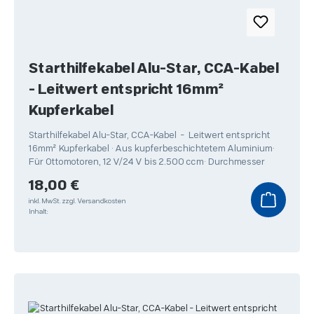
Starthilfekabel Alu-Star, CCA-Kabel
- Leitwert entspricht 16mm²
Kupferkabel
Starthilfekabel Alu-Star, CCA-Kabel - Leitwert entspricht
16mm² Kupferkabel • Aus kupferbeschichtetem Aluminium•
Für Ottomotoren, 12 V/24 V bis 2.500 ccm• Durchmesser
Regulärer Preis:
18,00 €
inkl. MwSt.
zzgl. Versandkosten
Inhalt: