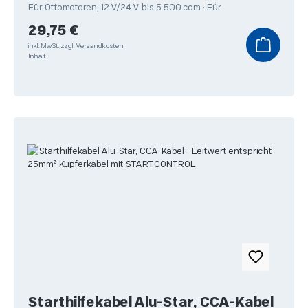
Für Ottomotoren, 12 V/24 V bis 5.500 ccm • Für
Regulärer Preis:
29,75 €
inkl. MwSt.
zzgl. Versandkosten
Inhalt:
Starthilfekabel Alu-Star, CCA-Kabel