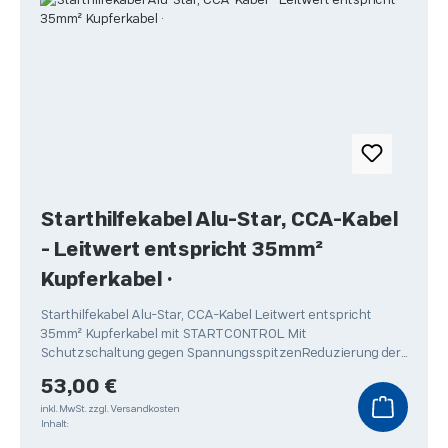
Starthilfekabel Alu-Star, CCA-Kabel
- Leitwert entspricht 35mm²
Kupferkabel •
Starthilfekabel Alu-Star, CCA-Kabel Leitwert entspricht
35mm² Kupferkabel mit STARTCONTROL Mit
Schutzschaltung gegen SpannungsspitzenReduzierung der
Spannungsspitzen
Regulärer Preis:
53,00 €
inkl. MwSt.
zzgl. Versandkosten
Inhalt: