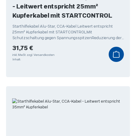
- Leitwert entspricht 25mm²
Kupferkabel mit STARTCONTROL
Starthilfekabel Alu-Star, CCA-Kabel Leitwert entspricht
25mm² Kupferkabel mit STARTCONTROLMit
Schutzschaltung gegen SpannungsspitzenReduzierung der
Spannungsspitzen
Regulärer Preis:
31,75 €
inkl. MwSt.
zzgl. Versandkosten
Inhalt: