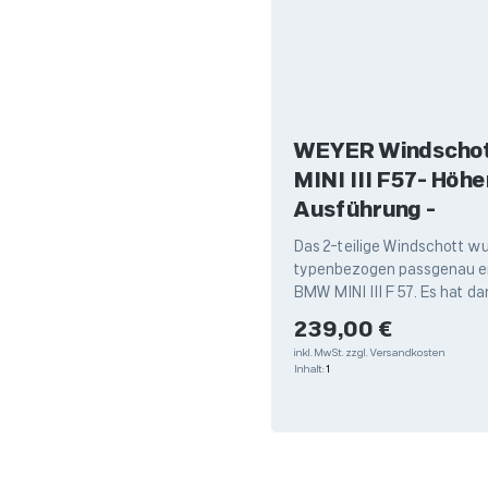
WEYER Windscho
MINI III F57- Höhere
Ausführung -
Das 2-teilige Windschott w
typenbezogen passgenau en
BMW MINI III F 57. Es hat da
Passform für Ihr Cabrio. Pro
Regulärer Preis:
239,00 €
inkl. MwSt.
zzgl. Versandkosten
Inhalt:
1