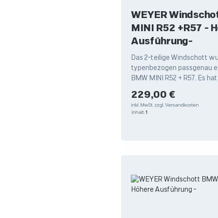
WEYER Windscho
MINI R52 +R57 - Höhere
Ausführung-
Das 2-teilige Windschott w
typenbezogen passgenau en
BMW MINI R52 + R57. Es hat
perfekte Passform für Ihr Ca
Regulärer Preis:
229,00 €
inkl. MwSt.
zzgl. Versandkosten
Inhalt:
1