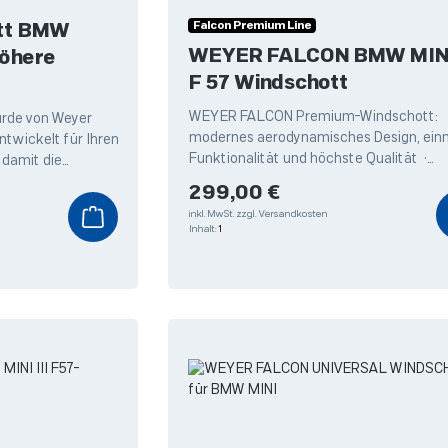
Falcon Premium Line
tt BMW
WEYER FALCON BMW MINI 
F 57 Windschott
WEYER FALCON Premium-Windschott:
urde von Weyer
modernes aerodynamisches Design, ein
twickelt für Ihren
Funktionalität und höchste Qualität •
 damit die
Höchster Fahrkomfort: Zuverlässiger S
brio. Profitieren
Regulärer Preis:
299,00 €
inkl. MwSt.
zzgl. Versandkosten
Inhalt:
1