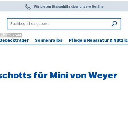
Wir bieten Einbauhilfe über unsere Hotline
Edelstahl
Gepäckträger
Sonnenrollos
Pflege & Reparatur & Nützli
chotts für Mini von Weyer