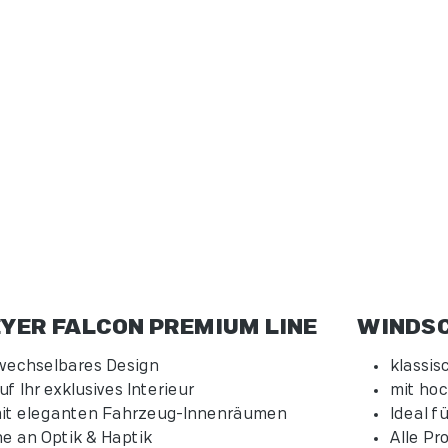
YER FALCON PREMIUM LINE
WINDSC
echselbares Design
klassis
 Ihr exklusives Interieur
mit ho
mit eleganten Fahrzeug-Innenräumen
Ideal f
e an Optik & Haptik
Alle Pr