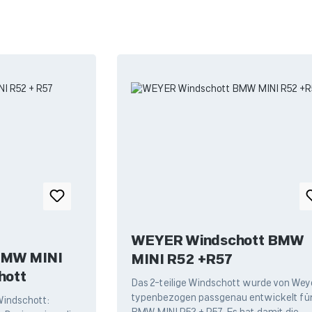
WEYER Windschott BMW
MW MINI
MINI R52 +R57
hott
Das 2-teilige Windschott wurde von Wey
typenbezogen passgenau entwickelt für
ndschott: