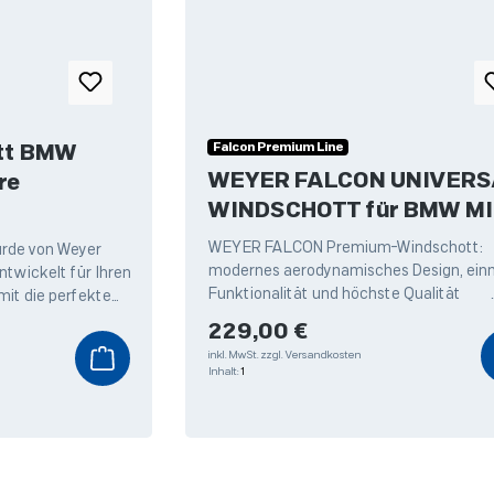
Falcon Premium Line
tt BMW
WEYER FALCON UNIVERS
WINDSCHOTT für BMW MI
WEYER FALCON Premium-Windschott:
urde von Weyer
modernes aerodynamisches Design, ein
twickelt für Ihren
Funktionalität und höchste Qualität
mit die perfekte
UNIVERSAL WINDSCHOTT passend für Ih
fitieren
Regulärer Preis:
229,00 €
inkl. MwSt.
zzgl. Versandkosten
Inhalt:
1