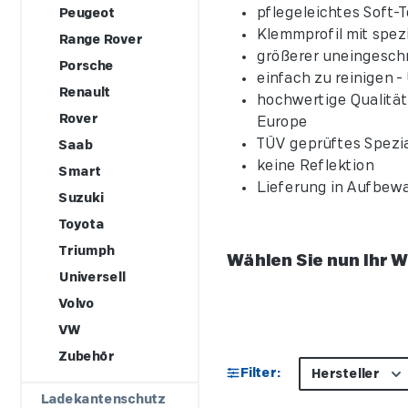
pflegeleichtes Soft-T
Peugeot
Klemmprofil mit spez
Range Rover
größerer uneingeschr
Porsche
einfach zu reinigen 
Renault
hochwertige Qualitä
Rover
Europe
TÜV geprüftes Spezi
Saab
keine Reflektion
Smart
Lieferung in Aufbew
Suzuki
Toyota
Triumph
Wählen Sie nun Ihr 
Universell
Volvo
VW
Zubehör
Filter:
Hersteller
Ladekantenschutz