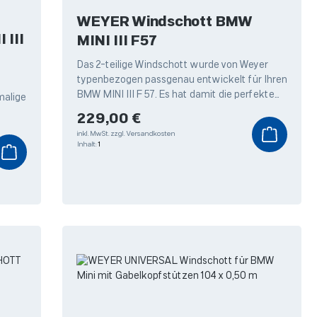
WEYER Windschott BMW
III
MINI III F57
Das 2-teilige Windschott wurde von Weyer
typenbezogen passgenau entwickelt für Ihren
BMW MINI III F 57. Es hat damit die perfekte
malige
Passform für Ihr Cabrio. Profitieren
Regulärer Preis:
229,00 €
chutz
inkl. MwSt.
zzgl. Versandkosten
Inhalt:
1