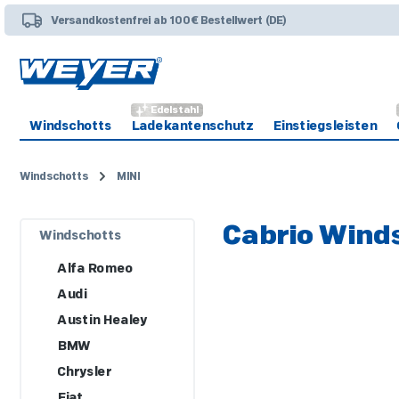
 Hauptinhalt springen
Zur Suche springen
Zur Hauptnavigation springen
Versandkostenfrei ab 100€ Bestellwert (DE)
Edelstahl
Windschotts
Ladekantenschutz
Einstiegsleisten
Windschotts
MINI
Cabrio Winds
Windschotts
Alfa Romeo
Audi
Austin Healey
BMW
Chrysler
Fiat