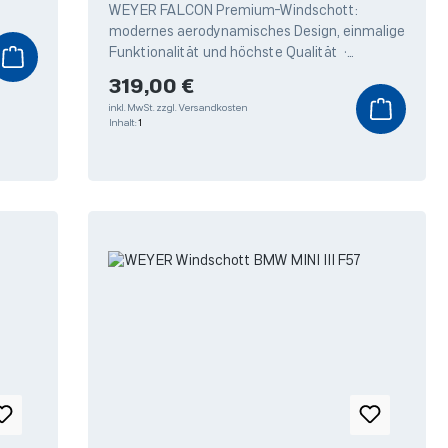
WEYER FALCON Premium-Windschott:
eren
modernes aerodynamisches Design, einmalige
Funktionalität und höchste Qualität •
Höchster Fahrkomfort: Zuverlässiger Schutz
Regulärer Preis:
319,00 €
inkl. MwSt.
zzgl. Versandkosten
Inhalt:
1