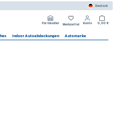
Deutsch
Warenko
Für Händler
Konto
0,00 €
Merkzettel
ches
Indoor Autoabdeckungen
Automarke