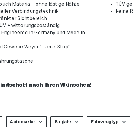
ouch Material - ohne lästige Nähte
TÜV ge
ieller Verbindungstechnik
keine R
änkter Sichtbereich
- UV + witterungsbeständig
t Engineered in Germany und Made in
al Gewebe Weyer "Flame-Stop"
ahrungstasche
Windschott nach Ihren Wünschen!
Automarke
Baujahr
Fahrzeugtyp