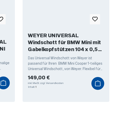
WEYER UNIVERSAL
AL
Windschott für BMW Mini mit
NI
Gabelkopfstützen 104 x 0,50
m
Das Universal Windschott von Weyer ist
malige
passend für Ihren BMW Mini Cooper 1-teiliges
Universal Windschott, von Weyer. Flexibel für
ren
Ihr Cabrio mit Gabelkopfstützen.
Regulärer Preis:
149,00 €
inkl. MwSt.
zzgl. Versandkosten
Inhalt:
1