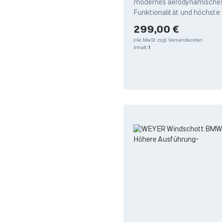
modernes aerodynamisches 
Funktionalität und höchste 
Höchster Fahrkomfort: Zuv
Regulärer Preis:
299,00 €
inkl. MwSt.
zzgl. Versandkosten
Inhalt:
1