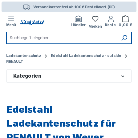
Zum Hauptinhalt springen
Versandkostenfrei ab 100€ Bestellwert (DE)
Warenk
Menü
Händler
Konto
0,00 €
Merken
Ladekantenschutz
Edelstahl Ladekantenschutz - outside
RENAULT
Kategorien
Edelstahl
Ladekantenschutz für
RENAULT von Weyer