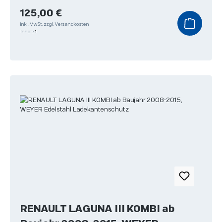
Regulärer Preis:
125,00 €
inkl. MwSt.
zzgl. Versandkosten
Inhalt:
1
RENAULT LAGUNA III KOMBI ab