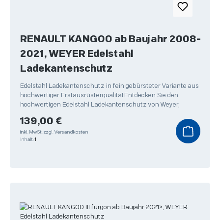
RENAULT KANGOO ab Baujahr 2008-
2021, WEYER Edelstahl
Ladekantenschutz
Edelstahl Ladekantenschutz in fein gebürsteter Variante aus
hochwertiger ErstausrüsterqualitätEntdecken Sie den
hochwertigen Edelstahl Ladekantenschutz von Weyer,
Regulärer Preis:
139,00 €
inkl. MwSt.
zzgl. Versandkosten
Inhalt:
1