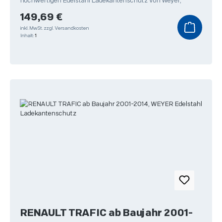
hochwertigen Edelstahl Ladekantenschutz von Weyer,
Regulärer Preis:
149,69 €
inkl. MwSt.
zzgl. Versandkosten
Inhalt:
1
RENAULT TRAFIC ab Baujahr 2001-