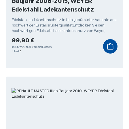
Baujahr 2008-2015, WEYER
Edelstahl Ladekantenschutz
Edelstahl Ladekantenschutz in fein gebürsteter Variante aus
hochwertiger ErstausrüsterqualitätEntdecken Sie den
hochwertigen Edelstahl Ladekantenschutz von Weyer,
Regulärer Preis:
99,90 €
inkl. MwSt.
zzgl. Versandkosten
Inhalt:
1