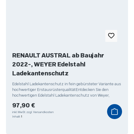
RENAULT AUSTRAL ab Baujahr
2022-, WEYER Edelstahl
Ladekantenschutz
Edelstahl Ladekantenschutz in fein gebürsteter Variante aus
hochwertiger ErstausrüsterqualitätEntdecken Sie den
hochwertigen Edelstahl Ladekantenschutz von Weyer,
Regulärer Preis:
97,90 €
inkl. MwSt.
zzgl. Versandkosten
Inhalt:
1