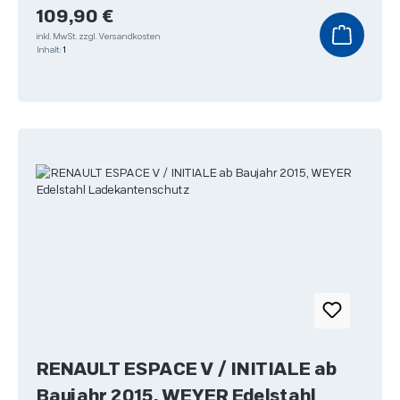
Regulärer Preis:
109,90 €
inkl. MwSt.
zzgl. Versandkosten
Inhalt:
1
RENAULT ESPACE V / INITIALE ab
Baujahr 2015, WEYER Edelstahl