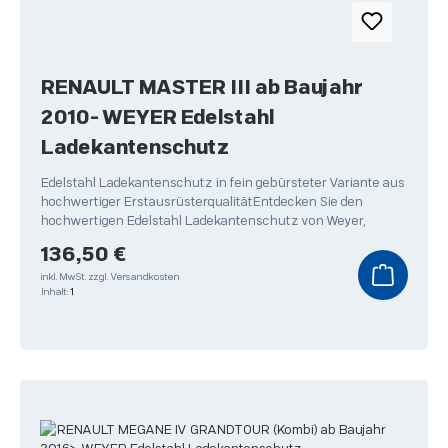
RENAULT MASTER III ab Baujahr
2010- WEYER Edelstahl
Ladekantenschutz
Edelstahl Ladekantenschutz in fein gebürsteter Variante aus
hochwertiger ErstausrüsterqualitätEntdecken Sie den
hochwertigen Edelstahl Ladekantenschutz von Weyer,
Regulärer Preis:
136,50 €
inkl. MwSt.
zzgl. Versandkosten
Inhalt:
1