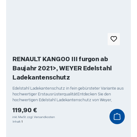
RENAULT KANGOO III furgon ab
Baujahr 2021>, WEYER Edelstahl
Ladekantenschutz
Edelstahl Ladekantenschutz in fein gebürsteter Variante aus
hochwertiger ErstausrüsterqualitätEntdecken Sie den
hochwertigen Edelstahl Ladekantenschutz von Weyer,
Regulärer Preis:
119,90 €
inkl. MwSt.
zzgl. Versandkosten
Inhalt:
1