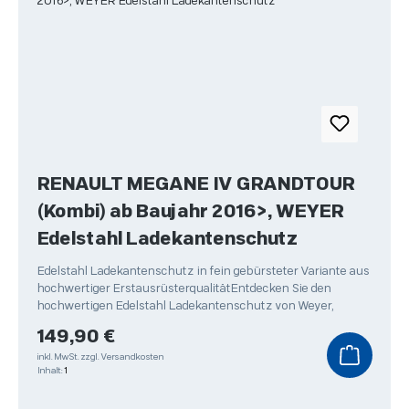
RENAULT MEGANE IV GRANDTOUR
(Kombi) ab Baujahr 2016>, WEYER
Edelstahl Ladekantenschutz
Edelstahl Ladekantenschutz in fein gebürsteter Variante aus
hochwertiger ErstausrüsterqualitätEntdecken Sie den
hochwertigen Edelstahl Ladekantenschutz von Weyer,
Regulärer Preis:
149,90 €
inkl. MwSt.
zzgl. Versandkosten
Inhalt:
1