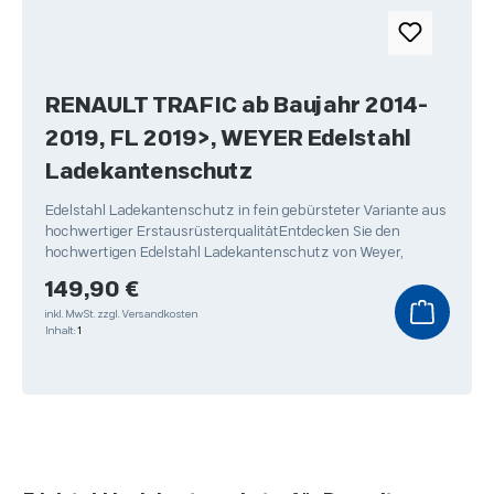
RENAULT TRAFIC ab Baujahr 2014-
2019, FL 2019>, WEYER Edelstahl
Ladekantenschutz
Edelstahl Ladekantenschutz in fein gebürsteter Variante aus
hochwertiger ErstausrüsterqualitätEntdecken Sie den
hochwertigen Edelstahl Ladekantenschutz von Weyer,
Regulärer Preis:
149,90 €
inkl. MwSt.
zzgl. Versandkosten
Inhalt:
1