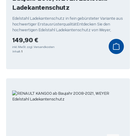
Ladekantenschutz
Edelstahl Ladekantenschutz in fein gebürsteter Variante aus
hochwertiger ErstausrüsterqualitätEntdecken Sie den
hochwertigen Edelstahl Ladekantenschutz von Weyer,
Regulärer Preis:
149,90 €
inkl. MwSt.
zzgl. Versandkosten
Inhalt:
1