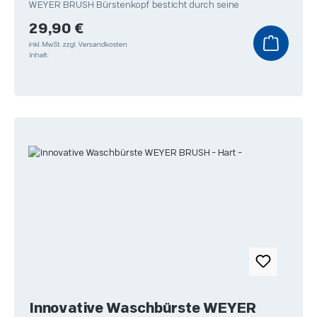
WEYER BRUSH Bürstenkopf besticht durch seine
Regulärer Preis:
29,90 €
inkl. MwSt.
zzgl. Versandkosten
Inhalt:
Innovative Waschbürste WEYER