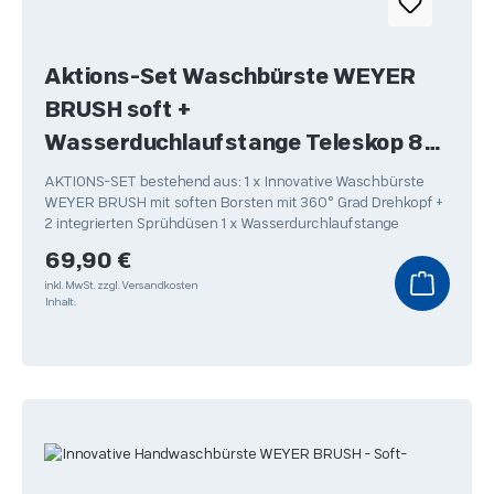
Aktions-Set Waschbürste WEYER
BRUSH soft +
Wasserduchlaufstange Teleskop 80-
150cm + Shampoostäbchen
AKTIONS-SET bestehend aus: 1 x Innovative Waschbürste
WEYER BRUSH mit soften Borsten mit 360° Grad Drehkopf +
2 integrierten Sprühdüsen 1 x Wasserdurchlaufstange
Regulärer Preis:
69,90 €
inkl. MwSt.
zzgl. Versandkosten
Inhalt: