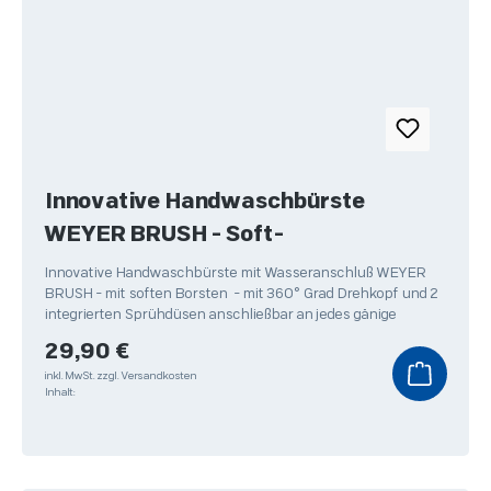
Innovative Handwaschbürste
WEYER BRUSH - Soft-
Innovative Handwaschbürste mit Wasseranschluß WEYER
BRUSH - mit soften Borsten - mit 360° Grad Drehkopf und 2
integrierten Sprühdüsen anschließbar an jedes gänige
Regulärer Preis:
29,90 €
inkl. MwSt.
zzgl. Versandkosten
Inhalt: