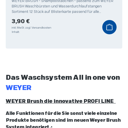
WEYER BRUSH - Shampoostäbchen - passend zum WEYER
BRUSH Waschbürsten und Wasserdurchlaufstangen
Sortiment 12 Stück auf Blisterkarte passend für alle
Autowaschbürsten
Regulärer Preis:
3,90 €
inkl. MwSt.
zzgl. Versandkosten
Inhalt:
Das Waschsystem All in one von
WEYER
WEYER Brush die innovative PROFI LINE
Alle Funktionen für die Sie sonst viele einzelne
Produkte benötigen sind im neuen Weyer Brush
System integriert.: