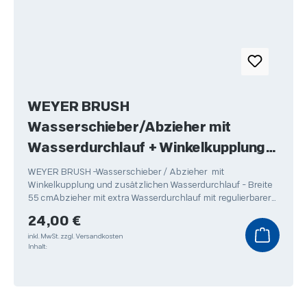
WEYER BRUSH
Wasserschieber/Abzieher mit
Wasserdurchlauf + Winkelkupplung
55 cm
WEYER BRUSH -Wasserschieber / Abzieher mit
Winkelkupplung und zusätzlichen Wasserdurchlauf - Breite
55 cmAbzieher mit extra Wasserdurchlauf mit regulierbarer
Abstellfunktion
Regulärer Preis:
24,00 €
inkl. MwSt.
zzgl. Versandkosten
Inhalt: