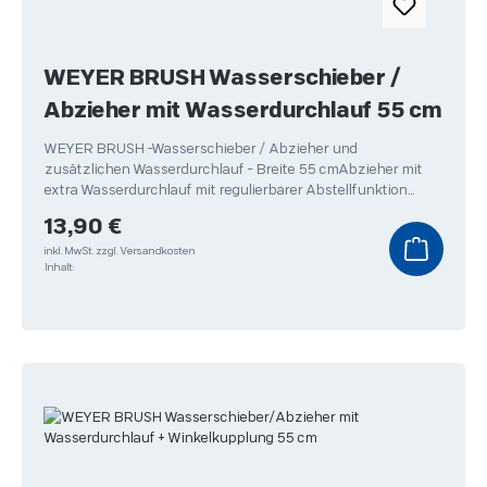
WEYER BRUSH Wasserschieber /
Abzieher mit Wasserdurchlauf 55 cm
WEYER BRUSH -Wasserschieber / Abzieher und
zusätzlichen Wasserdurchlauf - Breite 55 cmAbzieher mit
extra Wasserdurchlauf mit regulierbarer Abstellfunktion
dadurch
Regulärer Preis:
13,90 €
inkl. MwSt.
zzgl. Versandkosten
Inhalt: