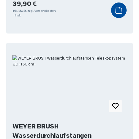
Regulärer Preis:
39,90 €
inkl. MwSt.
zzgl. Versandkosten
Inhalt:
WEYER BRUSH
Wasserdurchlaufstangen