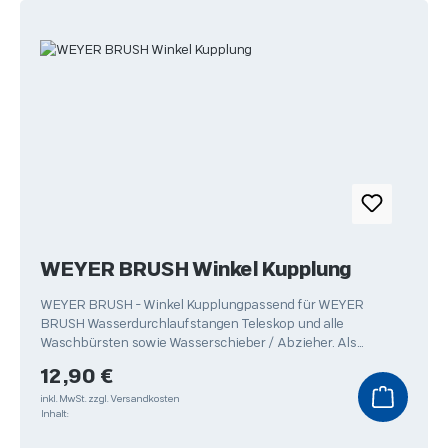
WEYER BRUSH Winkel Kupplung
WEYER BRUSH - Winkel Kupplungpassend für WEYER
BRUSH Wasserdurchlaufstangen Teleskop und alle
Waschbürsten sowie Wasserschieber / Abzieher. Als
Ergänzung für das
Regulärer Preis:
12,90 €
inkl. MwSt.
zzgl. Versandkosten
Inhalt: