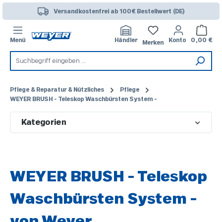
Zum Hauptinhalt springen
Versandkostenfrei ab 100€ Bestellwert (DE)
Warenk
Menü
Händler
Konto
0,00 €
Merken
Pflege & Reparatur & Nützliches
Pflege
WEYER BRUSH - Teleskop Waschbürsten System -
Kategorien
WEYER BRUSH - Teleskop
Waschbürsten System -
von Weyer