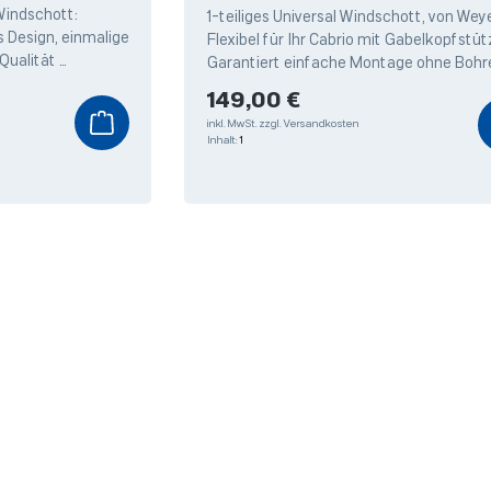
m
indschott:
1-teiliges Universal Windschott, von Weye
Design, einmalige
Flexibel für Ihr Cabrio mit Gabelkopfstüt
Qualität
Garantiert einfache Montage ohne Bohr
send für alle
Stabiler Stahlrohrahmen mit hochwert
Regulärer Preis:
149,00 €
inkl. MwSt.
zzgl. Versandkosten
Inhalt:
1