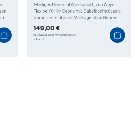
104 x 0,42 m
r.
1-teiliges Universal Windschott, von Weyer.
zen.
Flexibel für Ihr Cabrio mit Gabelkopfstützen.
en.
Garantiert einfache Montage ohne Bohren.
igem
Stabiler Stahlrohrahmen mit hochwertigem
Regulärer Preis:
149,00 €
inkl. MwSt.
zzgl. Versandkosten
Inhalt:
1