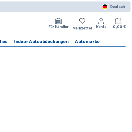
Deutsch
Warenko
Für Händler
Konto
0,00 €
Merkzettel
ches
Indoor Autoabdeckungen
Automarke