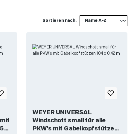
Sortieren nach:
WEYER UNIVERSAL
 mit
Windschott small für alle
,50
PKW's mit Gabelkopfstützen