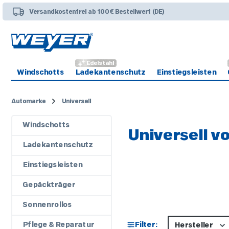
 Hauptinhalt springen
Zur Suche springen
Zur Hauptnavigation springen
Versandkostenfrei ab 100€ Bestellwert (DE)
Edelstahl
Windschotts
Ladekantenschutz
Einstiegsleisten
Automarke
Universell
Windschotts
Universell v
Ladekantenschutz
Einstiegsleisten
Gepäckträger
Sonnenrollos
Pflege & Reparatur
Filter:
Hersteller