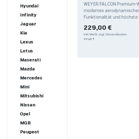
WEYER FALCON Premium-W
Hyundai
modernes aerodynamisches 
Infinity
Funktionalität und höchste 
UNIVERSAL WINDSCHOTT pas
Jaguar
Regulärer Preis:
229,00 €
Fahrzeuge
Kia
inkl. MwSt.
zzgl. Versandkosten
Inhalt:
1
Lexus
Lotus
Maserati
Mazda
Mercedes
Mini
Mitsubishi
Nissan
Opel
MGB
Peugeot