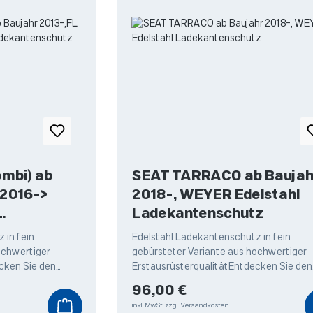
mbi) ab
SEAT TARRACO ab Baujah
 2016->
2018-, WEYER Edelstahl
Ladekantenschutz
z
 in fein
Edelstahl Ladekantenschutz in fein
ochwertiger
gebürsteter Variante aus hochwertiger
cken Sie den
ErstausrüsterqualitätEntdecken Sie den
dekantenschutz
hochwertigen Edelstahl Ladekantensch
Regulärer Preis:
96,00 €
von Weyer,
inkl. MwSt.
zzgl. Versandkosten