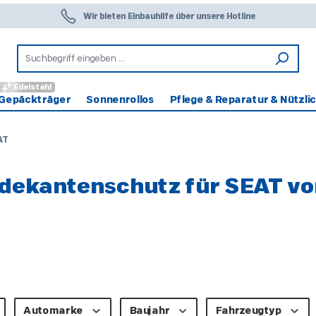
Wir bieten Einbauhilfe über unsere Hotline
Edelstahl
Gepäckträger
Sonnenrollos
Pflege & Reparatur & Nützli
AT
adekantenschutz für SEAT v
Automarke
Baujahr
Fahrzeugtyp