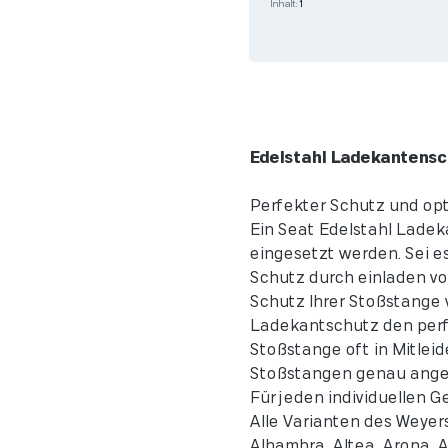
Inhalt:
1
Edelstahl Ladekantensch
Perfekter Schutz und opt
Ein Seat Edelstahl Ladek
eingesetzt werden. Sei e
Schutz durch einladen vo
Schutz Ihrer Stoßstange 
Ladekantschutz den perf
Stoßstange oft in Mitlei
Stoßstangen genau angepa
Für jeden individuellen 
Alle Varianten des Weye
Alhambra, Altea, Arona, A