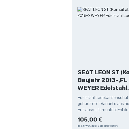
SEAT LEON ST (Ko
Baujahr 2013-,FL
WEYER Edelstahl
Ladekantenschut
Edelstahl Ladekantenschutz
gebürsteter Variante aus h
ErstausrüsterqualitätEntde
hochwertigen Edelstahl La
Regulärer Preis:
105,00 €
von Weyer,
inkl. MwSt.
zzgl. Versandkosten