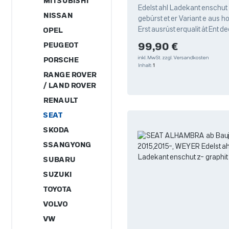
MITSUBISHI
Edelstahl Ladekantenschutz
NISSAN
gebürsteter Variante aus h
ErstausrüsterqualitätEntde
OPEL
hochwertigen Edelstahl La
PEUGEOT
Regulärer Preis:
99,90 €
von Weyer,
inkl. MwSt.
zzgl. Versandkosten
PORSCHE
Inhalt:
1
RANGE ROVER
/ LAND ROVER
RENAULT
SEAT
SKODA
SSANGYONG
SUBARU
SUZUKI
TOYOTA
VOLVO
VW