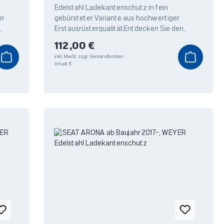
Edelstahl Ladekantenschutz in fein
er
gebürsteter Variante aus hochwertiger
ErstausrüsterqualitätEntdecken Sie den
utz
hochwertigen Edelstahl Ladekantenschutz
Regulärer Preis:
112,00 €
von Weyer,
inkl. MwSt.
zzgl. Versandkosten
Inhalt:
1