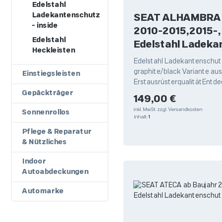
Edelstahl
Ladekantenschutz
SEAT ALHAMBRA ab Baujah
- inside
2010-2015,2015-
Edelstahl
Edelstahl Ladeka
Heckleisten
graphite/black Li
Edelstahl Ladekantenschutz
graphite/black Variante au
Einstiegsleisten
ErstausrüsterqualitätEntde
hochwertigen Edelstahl La
Gepäckträger
Regulärer Preis:
149,00 €
von Weyer,
inkl. MwSt.
zzgl. Versandkosten
Sonnenrollos
Inhalt:
1
Pflege & Reparatur
& Nützliches
Indoor
Autoabdeckungen
Automarke