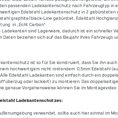
 den passenden Ladekantenschutz nach Fahrzeugtyp in e
hwertigen Edelstahl Ladekantenschutz in 2 gebürsteten u
lstahl graphite/black-Line gebürstet, Edelstahl Hochglan
tung in „Echt Carbon“.
 Ladekanten sind Lagerware, dadurch ist ein schneller V
 Daten beziehen sich auf das Baujahr Ihres Fahrzeugs un
antenschutz ist so für Sie konstruiert, dass Sie ihn auc
inem hochwertigem nicht rostendem 0,5mm Edelstahl (aus
 Alle Edelstahl Ladekanten sind einfach durch ein doppel
ffüberzug oder lackiert) zu montieren. Das doppelseitig
ie genaue Vorgehensweise können Sie im Montagevideo u
delstahl Ladekantenschutzes:
r Außenumgebung verwendet, sollte auch hier einmal im M