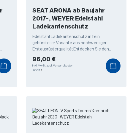
SEAT ARONA ab Baujahr
2017-, WEYER Edelstahl
Ladekantenschutz
Edelstahl Ladekantenschutz in fein
gebürsteter Variante aus hochwertiger
ErstausrüsterqualitätEntdecken Sie den
utz
hochwertigen Edelstahl Ladekantenschutz
Regulärer Preis:
96,00 €
von Weyer,
inkl. MwSt.
zzgl. Versandkosten
Inhalt:
1