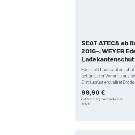
SEAT ATECA ab B
2016-, WEYER Ede
Ladekantenschut
Edelstahl Ladekantenschutz
gebürsteter Variante aus h
ErstausrüsterqualitätEntde
hochwertigen Edelstahl La
Regulärer Preis:
99,90 €
von Weyer,
inkl. MwSt.
zzgl. Versandkosten
Inhalt:
1