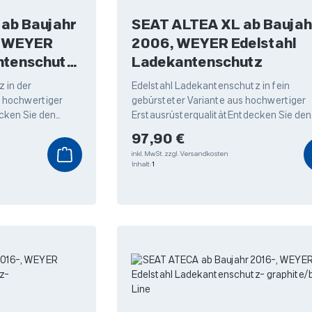
r
SEAT ALTEA XL ab Baujahr
, WEYER
2006, WEYER Edelstahl
ntenschutz-
Ladekantenschutz
ne
 in der
Edelstahl Ladekantenschutz in fein
s hochwertiger
gebürsteter Variante aus hochwertiger
cken Sie den
ErstausrüsterqualitätEntdecken Sie den
dekantenschutz
hochwertigen Edelstahl Ladekantensch
Regulärer Preis:
97,90 €
von Weyer,
inkl. MwSt.
zzgl. Versandkosten
Inhalt:
1