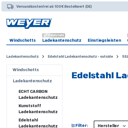
 Hauptinhalt springen
Zur Suche springen
Zur Hauptnavigation springen
Versandkostenfrei ab 100€ Bestellwert (DE)
Edelstahl
Windschotts
Ladekantenschutz
Einstiegsleisten
Ladekantenschutz
Edelstahl Ladekantenschutz - outside
SE
Windschotts
Edelstahl L
Ladekantenschutz
ECHT CARBON
Ladekantenschutz
Kunststoff
Ladekantenschutz
Edelstahl
Filter:
Hersteller
Ladekantenschutz