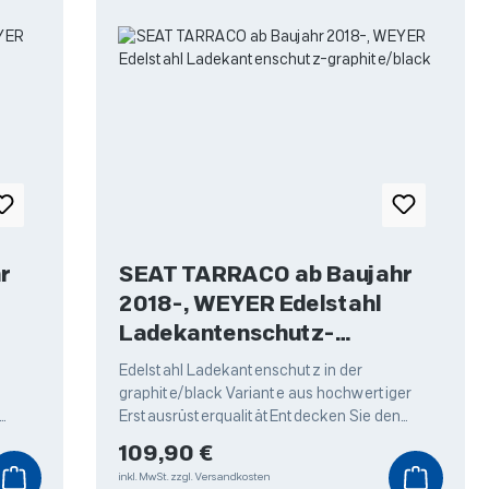
r
SEAT TARRACO ab Baujahr
2018-, WEYER Edelstahl
Ladekantenschutz-
graphite/black
Edelstahl Ladekantenschutz in der
graphite/black Variante aus hochwertiger
ErstausrüsterqualitätEntdecken Sie den
utz
hochwertigen Edelstahl Ladekantenschutz
Regulärer Preis:
109,90 €
von Weyer,
inkl. MwSt.
zzgl. Versandkosten