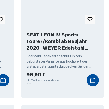
SEAT LEON IV Sports
Tourer/Kombi ab Baujahr
2020- WEYER Edelstahl
Ladekantenschutz
Edelstahl Ladekantenschutz in fein
er
gebürsteter Variante aus hochwertiger
ErstausrüsterqualitätEntdecken Sie den
utz
hochwertigen Edelstahl Ladekantenschutz
Regulärer Preis:
96,90 €
von Weyer,
inkl. MwSt.
zzgl. Versandkosten
Inhalt:
1