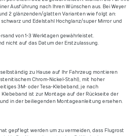
iner Ausführung nach Ihren Wünschen aus. Bei Weyer
nd 2 glänzenden/glatten Varianten wie folgt an:
z schwarz und Edelstahl Hochglanz/super Mirror und
ersand von 1-3 Werktagen gewährleistet.
d nicht auf das Datum der Erstzulassung.
h selbständig zu Hause auf Ihr Fahrzeug montieren
tenitischem Chrom-Nickel-Stahl), mit hoher
seitiges 3M- oder Tesa-Klebeband, je nach
e Klebeband ist zur Montage auf der Rückseite der
nd in der beiliegenden Montageanleitung ersehen.
onat gepflegt werden um zu vermeiden, dass Flugrost