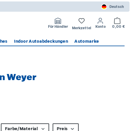
Deutsch
Warenko
Für Händler
Konto
0,00 €
Merkzettel
ches
Indoor Autoabdeckungen
Automarke
on Weyer
Farbe/Material
Preis