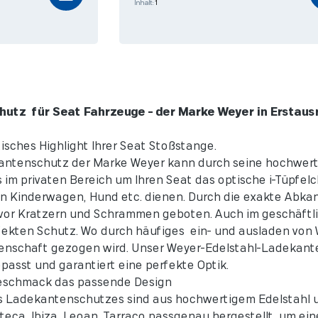
Inhalt:
1
utz für Seat Fahrzeuge - der Marke Weyer in Erstausr
isches Highlight Ihrer Seat Stoßstange.
antenschutz der Marke Weyer kann durch seine hochwertig
s im privaten Bereich um Ihren Seat das optische i-Tüpfe
n Kinderwagen, Hund etc. dienen. Durch die exakte Abka
vor Kratzern und Schrammen geboten. Auch im geschäftli
ekten Schutz. Wo durch häufiges ein- und ausladen vo
denschaft gezogen wird. Unser Weyer-Edelstahl-Ladekante
sst und garantiert eine perfekte Optik.
Geschmack das passende Design
rs Ladekantenschutzes sind aus hochwertigem Edelstahl 
teca, Ibiza, Leoan, Tarraco passgenau hergestellt, um ein