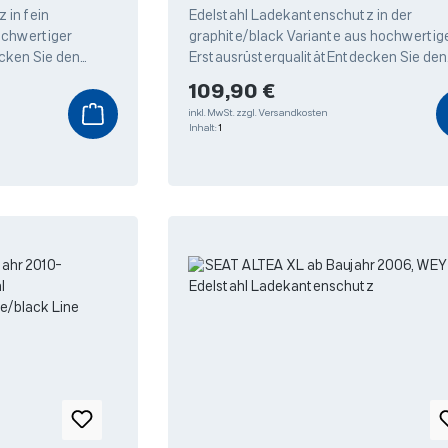
graphite/black Line
 in fein
Edelstahl Ladekantenschutz in der
ochwertiger
graphite/black Variante aus hochwertig
cken Sie den
ErstausrüsterqualitätEntdecken Sie den
dekantenschutz
hochwertigen Edelstahl Ladekantensch
Regulärer Preis:
109,90 €
von Weyer,
inkl. MwSt.
zzgl. Versandkosten
Inhalt:
1