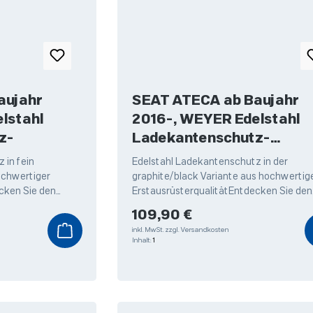
aujahr
SEAT ATECA ab Baujahr
lstahl
2016-, WEYER Edelstahl
z-
Ladekantenschutz-
graphite/black Line
 in fein
Edelstahl Ladekantenschutz in der
ochwertiger
graphite/black Variante aus hochwertig
cken Sie den
ErstausrüsterqualitätEntdecken Sie den
dekantenschutz
hochwertigen Edelstahl Ladekantensch
Regulärer Preis:
109,90 €
von Weyer,
inkl. MwSt.
zzgl. Versandkosten
Inhalt:
1