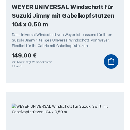
WEYER UNIVERSAL Windschott für
Suzuki Jimny mit Gabelkopfstützen
104 x 0,50 m
Das Universal Windschott von Weyer ist passend für Ihren
Suzuki Jimny 1-teiliges Universal Windschott, von Weyer.
Flexibel für Ihr Cabrio mit Gabelkopfstützen.
Regulärer Preis:
149,00 €
inkl. MwSt.
zzgl. Versandkosten
Inhalt:
1