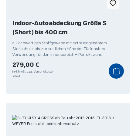
Indoor-Autoabdeckung Größe S
(Short) bis 400 cm
○ Hochwertiges Stoffgewebe mit extra eingenähtem
Stoßschutz bis zur seitlichen Höhe der Türfenster○
Verwendung für den Innenbereich – Perfekt zum
Überwintern Ihres
Regulärer Preis:
279,00 €
inkl. MwSt.
zzgl. Versandkosten
Inhalt: