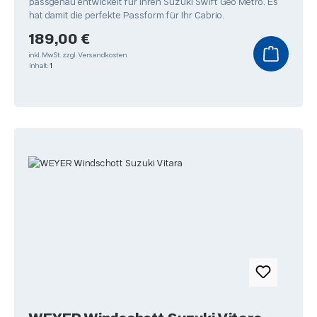
passgenau entwickelt für Ihren Suzuki Swift Geo Metro. Es
hat damit die perfekte Passform für Ihr Cabrio.
Regulärer Preis:
189,00 €
inkl. MwSt.
zzgl. Versandkosten
Inhalt:
1