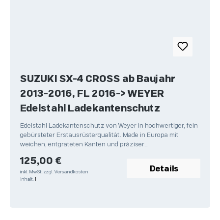
SUZUKI SX-4 CROSS ab Baujahr
2013-2016, FL 2016-> WEYER
Edelstahl Ladekantenschutz
Edelstahl Ladekantenschutz von Weyer in hochwertiger, fein
gebürsteter Erstausrüsterqualität. Made in Europa mit
weichen, entgrateten Kanten und präziser
Verarbeitung.Passgenau
Regulärer Preis:
125,00 €
Details
inkl. MwSt.
zzgl. Versandkosten
Inhalt:
1