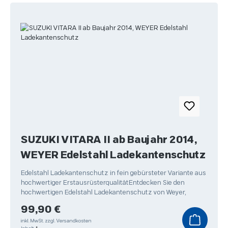
SUZUKI VITARA II ab Baujahr 2014,
WEYER Edelstahl Ladekantenschutz
Edelstahl Ladekantenschutz in fein gebürsteter Variante aus
hochwertiger ErstausrüsterqualitätEntdecken Sie den
hochwertigen Edelstahl Ladekantenschutz von Weyer,
Regulärer Preis:
99,90 €
inkl. MwSt.
zzgl. Versandkosten