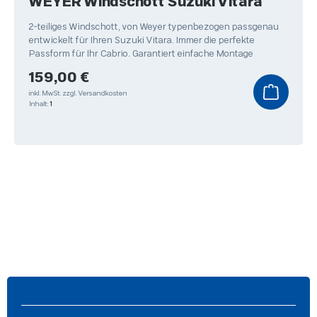
WEYER Windschott Suzuki Vitara
2-teiliges Windschott, von Weyer typenbezogen passgenau
entwickelt für Ihren Suzuki Vitara. Immer die perfekte
Passform für Ihr Cabrio. Garantiert einfache Montage
Regulärer Preis:
159,00 €
inkl. MwSt.
zzgl. Versandkosten
Inhalt:
1