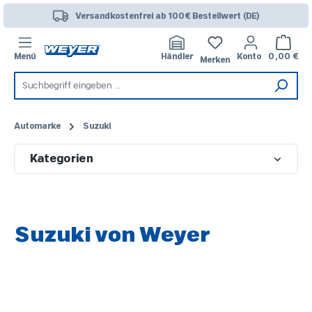
Zum Hauptinhalt springen
Versandkostenfrei ab 100€ Bestellwert (DE)
Warenk
Menü
Händler
Konto
0,00 €
Merken
Automarke
Suzuki
Kategorien
Suzuki von Weyer