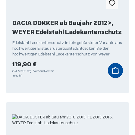
DACIA DOKKER ab Baujahr 2012>,
WEYER Edelstahl Ladekantenschutz
Edelstahl Ladekantenschutz in fein gebürsteter Variante aus
hochwertiger ErstausrüsterqualitätEntdecken Sie den
hochwertigen Edelstahl Ladekantenschutz von Weyer,
Regulärer Preis:
119,90 €
inkl. MwSt.
zzgl. Versandkosten
Inhalt:
1