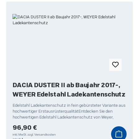
DACIA DUSTER II ab Baujahr 2017-,
WEYER Edelstahl Ladekantenschutz
Edelstahl Ladekantenschutz in fein gebürsteter Variante aus
hochwertiger ErstausrüsterqualitätEntdecken Sie den
hochwertigen Edelstahl Ladekantenschutz von Weyer,
Regulärer Preis:
96,90 €
inkl. MwSt.
zzgl. Versandkosten