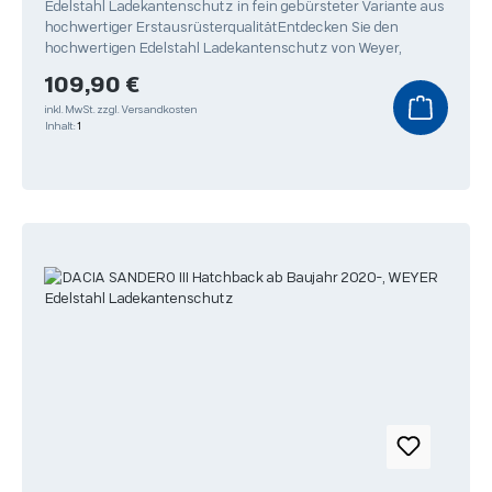
Edelstahl Ladekantenschutz in fein gebürsteter Variante aus
hochwertiger ErstausrüsterqualitätEntdecken Sie den
hochwertigen Edelstahl Ladekantenschutz von Weyer,
Regulärer Preis:
109,90 €
inkl. MwSt.
zzgl. Versandkosten
Inhalt:
1