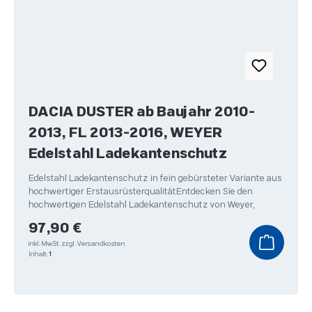
DACIA DUSTER ab Baujahr 2010-
2013, FL 2013-2016, WEYER
Edelstahl Ladekantenschutz
Edelstahl Ladekantenschutz in fein gebürsteter Variante aus
hochwertiger ErstausrüsterqualitätEntdecken Sie den
hochwertigen Edelstahl Ladekantenschutz von Weyer,
Regulärer Preis:
97,90 €
inkl. MwSt.
zzgl. Versandkosten
Inhalt:
1