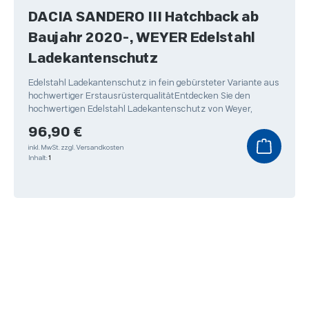
DACIA SANDERO III Hatchback ab
Baujahr 2020-, WEYER Edelstahl
Ladekantenschutz
Edelstahl Ladekantenschutz in fein gebürsteter Variante aus
hochwertiger ErstausrüsterqualitätEntdecken Sie den
hochwertigen Edelstahl Ladekantenschutz von Weyer,
Regulärer Preis:
96,90 €
inkl. MwSt.
zzgl. Versandkosten
Inhalt:
1