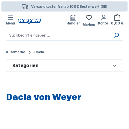
Zum Hauptinhalt springen
Versandkostenfrei ab 100€ Bestellwert (DE)
Warenk
Menü
Händler
Konto
0,00 €
Merken
Automarke
Dacia
Kategorien
Dacia von Weyer