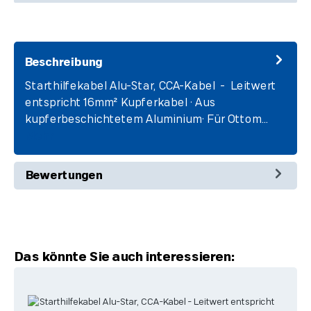
Beschreibung
Starthilfekabel Alu-Star, CCA-Kabel - Leitwert
entspricht 16mm² Kupferkabel • Aus
kupferbeschichtetem Aluminium• Für Ottom…
Mehr
Bewertungen
Produktgalerie überspringen
Das könnte Sie auch interessieren: