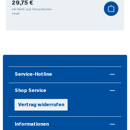
Regulärer Preis:
29,75 €
inkl. MwSt.
zzgl. Versandkosten
Inhalt:
Service-Hotline
Shop Service
Vertrag widerrufen
Informationen