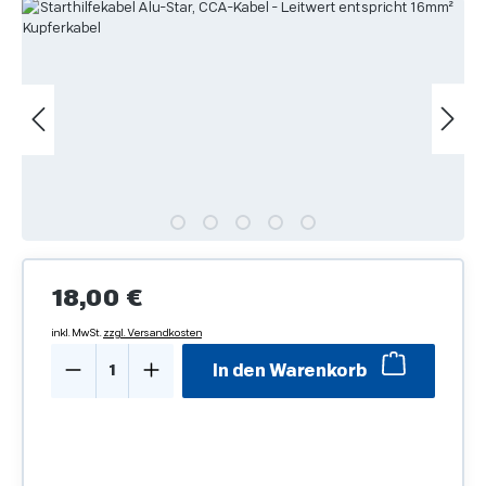
Bildergalerie überspringen
Regulärer Preis:
18,00 €
inkl. MwSt.
zzgl. Versandkosten
Produkt Anzahl: Gib den gewünschten We
In den Warenkorb