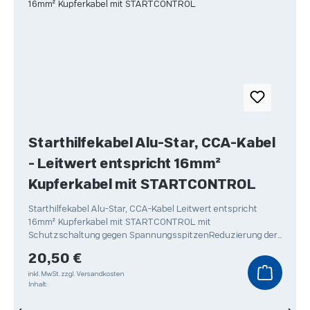
Starthilfekabel Alu-Star, CCA-Kabel
- Leitwert entspricht 16mm²
Kupferkabel mit STARTCONTROL
Starthilfekabel Alu-Star, CCA-Kabel Leitwert entspricht
16mm² Kupferkabel mit STARTCONTROL mit
Schutzschaltung gegen SpannungsspitzenReduzierung der
Spannungsspitzen
Regulärer Preis:
20,50 €
inkl. MwSt.
zzgl. Versandkosten
Inhalt: