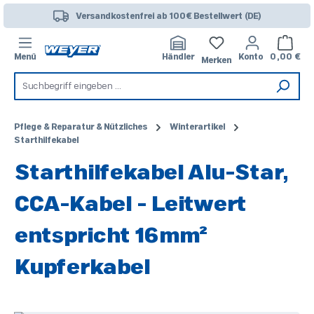
Zum Hauptinhalt springen
Versandkostenfrei ab 100€ Bestellwert (DE)
Warenk
Menü
Händler
Konto
0,00 €
Merken
Pflege & Reparatur & Nützliches
Winterartikel
Starthilfekabel
Starthilfekabel Alu-Star,
CCA-Kabel - Leitwert
entspricht 16mm²
Kupferkabel