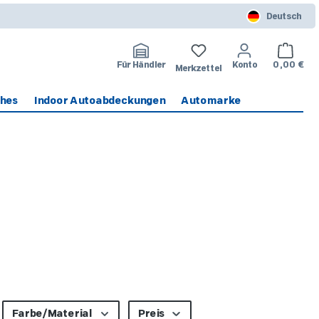
Deutsch
Warenko
Für Händler
Konto
0,00 €
Merkzettel
ches
Indoor Autoabdeckungen
Automarke
Farbe/Material
Preis