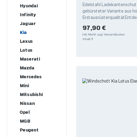
Edelstahl Ladekantenschutz
Hyundai
gebürsteter Variante aus h
Infinity
ErstausrüsterqualitätEntde
Jaguar
hochwertigen Edelstahl La
Regulärer Preis:
97,90 €
von Weyer,
Kia
inkl. MwSt.
zzgl. Versandkosten
Inhalt:
1
Lexus
Lotus
Maserati
Mazda
Mercedes
Mini
Mitsubishi
Nissan
Opel
MGB
Peugeot