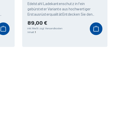
Edelstahl Ladekantenschutz in fein
gebürsteter Variante aus hochwertiger
ErstausrüsterqualitätEntdecken Sie den
utz
hochwertigen Edelstahl Ladekantenschutz
Regulärer Preis:
89,00 €
von Weyer,
inkl. MwSt.
zzgl. Versandkosten
Inhalt:
1