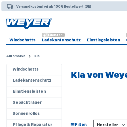
 Hauptinhalt springen
Zur Suche springen
Zur Hauptnavigation springen
Versandkostenfrei ab 100€ Bestellwert (DE)
Edelstahl
Windschotts
Ladekantenschutz
Einstiegsleisten
Automarke
Kia
Windschotts
Kia von Wey
Ladekantenschutz
Einstiegsleisten
Gepäckträger
Sonnenrollos
Pflege & Reparatur
Filter:
Hersteller