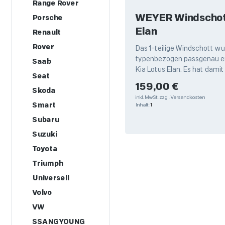
Range Rover
WEYER Windschott
Porsche
Elan
Renault
Rover
Das 1-teilige Windschott w
typenbezogen passgenau en
Saab
Kia Lotus Elan. Es hat damit
Seat
Passform für Ihr Cabrio. Pro
Regulärer Preis:
159,00 €
Skoda
inkl. MwSt.
zzgl. Versandkosten
Smart
Inhalt:
1
Subaru
Suzuki
Toyota
Triumph
Universell
Volvo
VW
SSANGYOUNG