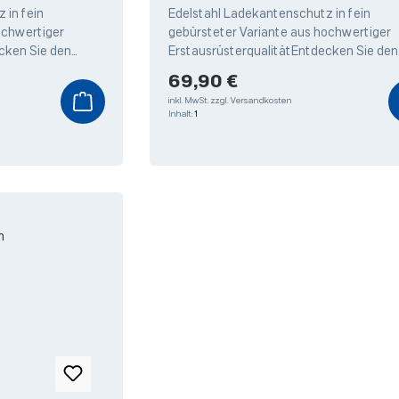
Ladekantenschutz
 in fein
Edelstahl Ladekantenschutz in fein
ochwertiger
gebürsteter Variante aus hochwertiger
cken Sie den
ErstausrüsterqualitätEntdecken Sie den
dekantenschutz
hochwertigen Edelstahl Ladekantensch
Regulärer Preis:
69,90 €
von Weyer,
inkl. MwSt.
zzgl. Versandkosten
Inhalt:
1