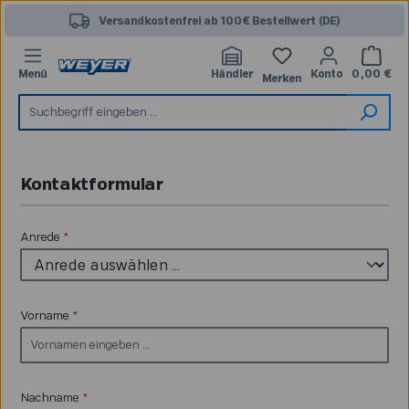
Zum Hauptinhalt springen
Versandkostenfrei ab 100€ Bestellwert (DE)
Warenk
Du hast 0 Produkte 
Menü
Händler
Konto
0,00 €
Merken
Kontaktformular
Anrede
*
Vorname
*
Nachname
*