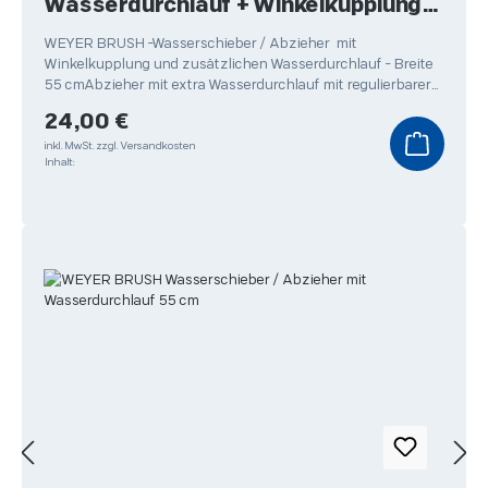
Wasserdurchlauf + Winkelkupplung
55 cm
WEYER BRUSH -Wasserschieber / Abzieher mit
Winkelkupplung und zusätzlichen Wasserdurchlauf - Breite
55 cmAbzieher mit extra Wasserdurchlauf mit regulierbarer
Abstellfunktion
Regulärer Preis:
24,00 €
inkl. MwSt.
zzgl. Versandkosten
Inhalt: