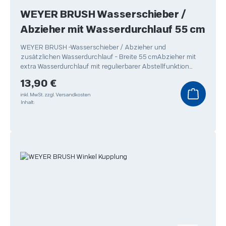
WEYER BRUSH Wasserschieber /
Abzieher mit Wasserdurchlauf 55 cm
WEYER BRUSH -Wasserschieber / Abzieher und
zusätzlichen Wasserdurchlauf - Breite 55 cmAbzieher mit
extra Wasserdurchlauf mit regulierbarer Abstellfunktion
dadurch
Regulärer Preis:
13,90 €
inkl. MwSt.
zzgl. Versandkosten
Inhalt: