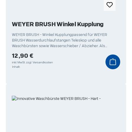
WEYER BRUSH Winkel Kupplung
WEYER BRUSH - Winkel Kupplungpassend für WEYER
BRUSH Wasserdurchlaufstangen Teleskop und alle
Waschbürsten sowie Wasserschieber / Abzieher. Als
Ergänzung für das
Regulärer Preis:
12,90 €
inkl. MwSt.
zzgl. Versandkosten
Inhalt: