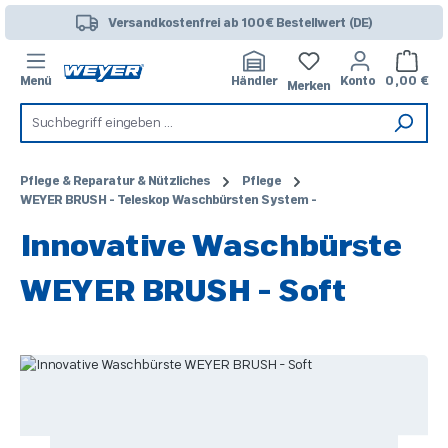
Zum Hauptinhalt springen
Versandkostenfrei ab 100€ Bestellwert (DE)
Warenk
Menü
Händler
Konto
0,00 €
Merken
Pflege & Reparatur & Nützliches
Pflege
WEYER BRUSH - Teleskop Waschbürsten System -
Innovative Waschbürste
WEYER BRUSH - Soft
Bildergalerie überspringen