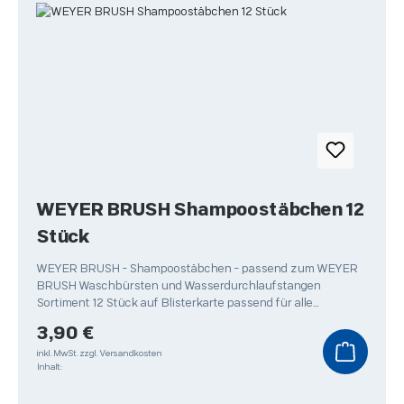
WEYER BRUSH Shampoostäbchen 12
Stück
WEYER BRUSH - Shampoostäbchen - passend zum WEYER
BRUSH Waschbürsten und Wasserdurchlaufstangen
Sortiment 12 Stück auf Blisterkarte passend für alle
Autowaschbürsten
Regulärer Preis:
3,90 €
inkl. MwSt.
zzgl. Versandkosten
Inhalt: