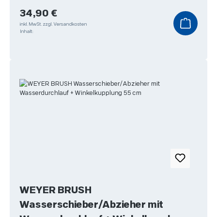
Regulärer Preis:
34,90 €
inkl. MwSt.
zzgl. Versandkosten
Inhalt:
WEYER BRUSH
Wasserschieber/Abzieher mit