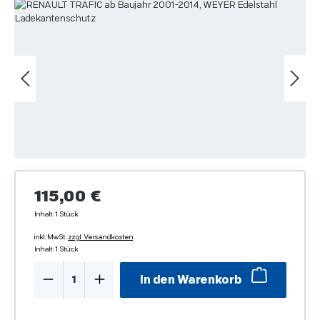
Bildergalerie überspringen
Regulärer Preis:
115,00 €
Inhalt:
1 Stück
inkl. MwSt.
zzgl. Versandkosten
Inhalt:
1 Stück
Produkt Anzahl: Gib den gewünschten We
In den Warenkorb