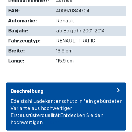
Produktnummer:
44704A
EAN:
400970844704
Automarke:
Renault
Baujahr:
ab Baujahr 2001-2014
Fahrzeugtyp:
RENAULT TRAFIC
Breite:
13.9 cm
Länge:
115.9 cm
Beschreibung
Edelstahl Ladekantenschutz in fein gebürsteter
Variante aus hochwertiger
ErstausrüsterqualitätEntdecken Sie den
hochwertigen…
Mehr