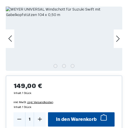
Bildergalerie überspringen
Regulärer Preis:
149,00 €
Inhalt:
1 Stück
inkl. MwSt.
zzgl. Versandkosten
Inhalt:
1 Stück
Produkt Anzahl: Gib den gewünschten We
In den Warenkorb