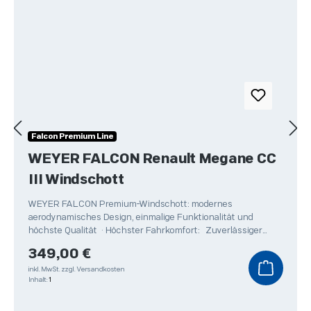
Falcon Premium Line
WEYER FALCON Renault Megane CC
III Windschott
WEYER FALCON Premium-Windschott: modernes
aerodynamisches Design, einmalige Funktionalität und
höchste Qualität • Höchster Fahrkomfort: Zuverlässiger
Schutz
Regulärer Preis:
349,00 €
inkl. MwSt.
zzgl. Versandkosten
Inhalt:
1