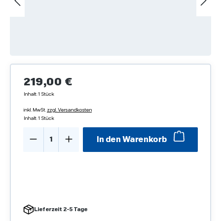
Regulärer Preis:
219,00 €
Inhalt:
1 Stück
inkl. MwSt.
zzgl. Versandkosten
Inhalt:
1 Stück
Produkt Anzahl: Gib den gewünschten We
In den Warenkorb
Lieferzeit 2-5 Tage