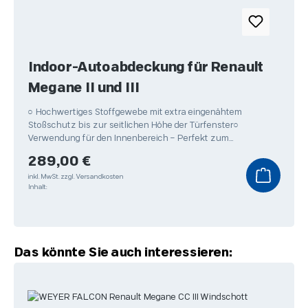
Indoor-Autoabdeckung für Renault
Megane II und III
○ Hochwertiges Stoffgewebe mit extra eingenähtem
Stoßschutz bis zur seitlichen Höhe der Türfenster○
Verwendung für den Innenbereich – Perfekt zum
Überwintern Ihres
Regulärer Preis:
289,00 €
inkl. MwSt.
zzgl. Versandkosten
Inhalt:
Produktgalerie überspringen
Das könnte Sie auch interessieren: