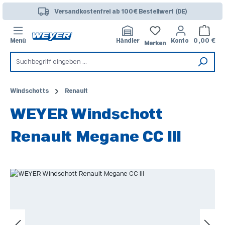
Zum Hauptinhalt springen
Versandkostenfrei ab 100€ Bestellwert (DE)
Warenk
Menü
Händler
Konto
0,00 €
Merken
Windschotts
Renault
WEYER Windschott
Renault Megane CC III
Bildergalerie überspringen