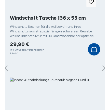
Windschott Tasche 136 x 55 cm
Windschott Taschen für die Aufbewahrung Ihres
Windschotts aus strapazierfähigen schwarzen Gewebe
weiche Innenstruktur mit 30 Grad waschbar der optimale
Schutz
Regulärer Preis:
29,90 €
inkl. MwSt.
zzgl. Versandkosten
Inhalt:
1