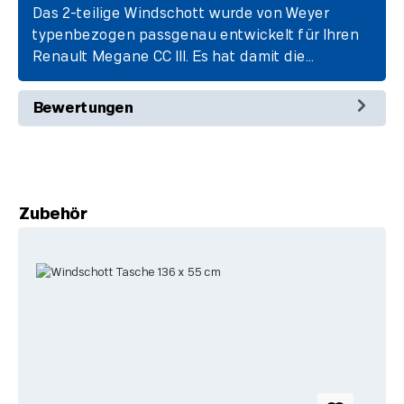
Das 2-teilige Windschott wurde von Weyer
typenbezogen passgenau entwickelt für Ihren
Renault Megane CC III. Es hat damit die…
Mehr
Bewertungen
Produktgalerie überspringen
Zubehör