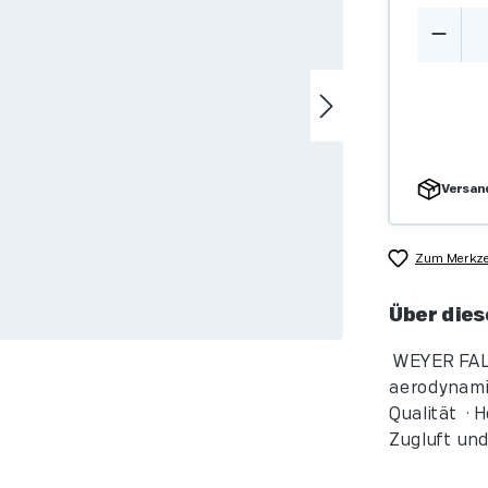
Produ
Versandf
Zum Merkzet
Über dies
WEYER FALC
aerodynamis
Qualität • 
Zugluft und 