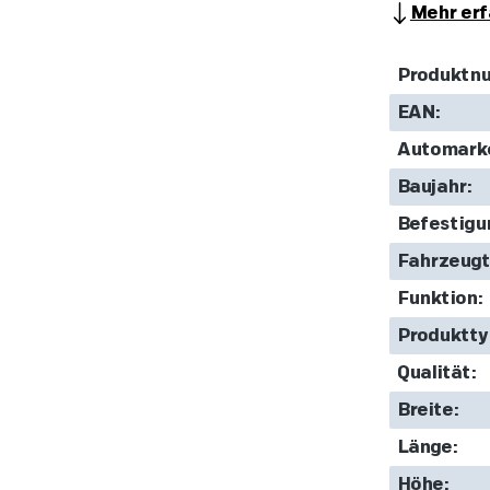
Mehr erf
Produktn
EAN:
Automark
Baujahr:
Befestigu
Fahrzeugt
Funktion:
Produktty
Qualität:
Breite:
Länge:
Höhe: