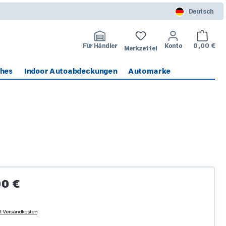
Deutsch
Warenko
Für Händler
Konto
0,00 €
Merkzettel
ches
Indoor Autoabdeckungen
Automarke
Preis:
0 €
l. Versandkosten