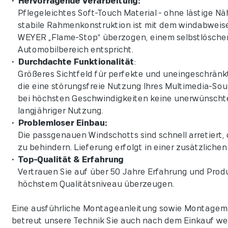
• Hervorragende Verarbeitung:
Pflegeleichtes Soft-Touch Material - ohne lästige Nä
stabile Rahmenkonstruktion ist mit dem windabweise
WEYER „Flame-Stop“ überzogen, einem selbstlösche
Automobilbereich entspricht.
• Durchdachte Funktionalität
:
Größeres Sichtfeld für perfekte und uneingeschränkt
die eine störungsfreie Nutzung Ihres Multimedia-Sou
bei höchsten Geschwindigkeiten keine unerwünschten
langjähriger Nutzung.
• Problemloser Einbau:
Die passgenauen Windschotts sind schnell arretiert,
zu behindern. Lieferung erfolgt in einer zusätzlich
• Top-Qualität & Erfahrung
Vertrauen Sie auf über 50 Jahre Erfahrung und Prod
höchstem Qualitätsniveau überzeugen.
Eine ausführliche Montageanleitung sowie Montagemat
betreut unsere Technik Sie auch nach dem Einkauf weit