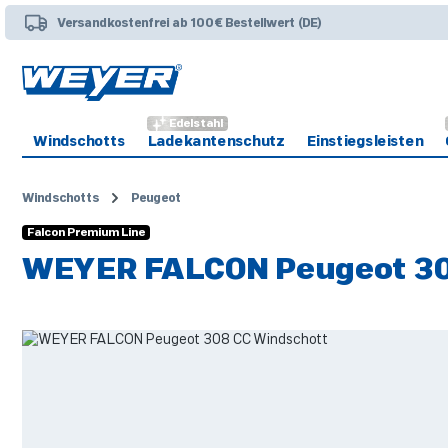
 Hauptinhalt springen
Zur Suche springen
Zur Hauptnavigation springen
Versandkostenfrei ab 100€ Bestellwert (DE)
Edelstahl
Windschotts
Ladekantenschutz
Einstiegsleisten
Windschotts
Peugeot
Falcon Premium Line
WEYER FALCON Peugeot 30
Bildergalerie überspringen