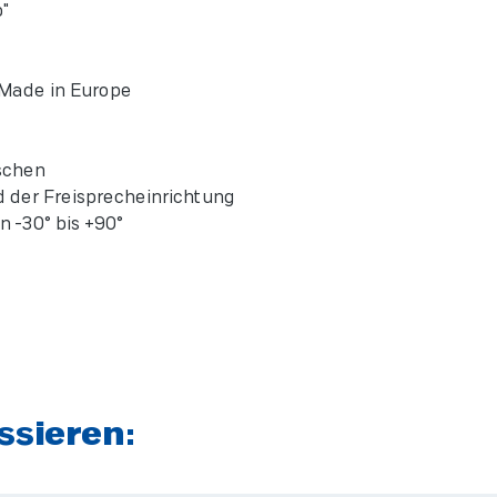
-Stop"
t
und Made in Europe
schen
d der Freisprecheinrichtung
 -30° bis +90°
ssieren: