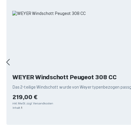
Produktgalerie überspringen
WEYER Windschott Peugeot 308 CC
Das 2-teilige Windschott wurde von Weyer typenbezogen passgen
Regulärer Preis:
219,00 €
inkl. MwSt.
zzgl. Versandkosten
Inhalt:
1