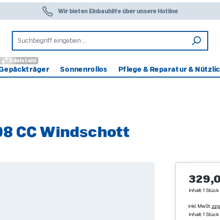
Wir bieten Einbauhilfe über unsere Hotline
Edelstahl
Gepäckträger
Sonnenrollos
Pflege & Reparatur & Nützli
8 CC Windschott
Regulärer 
329,0
Inhalt:
1 Stück
inkl. MwSt.
zzg
Inhalt:
1 Stück