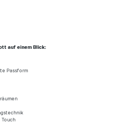
t auf einem Blick:
fekte Passform
ur
Innenräumen
tion
indungstechnik
 Soft Touch