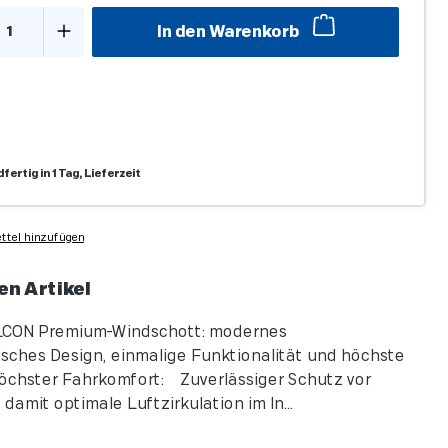
kt Anzahl: Gib den gewünschten Wert ein o
In den Warenkorb
ertig in 1 Tag, Lieferzeit
tel hinzufügen
en Artikel
ON Premium-Windschott: modernes
ches Design, einmalige Funktionalität und höchste
Höchster Fahrkomfort: Zuverlässiger Schutz vor
damit optimale Luftzirkulation im In...