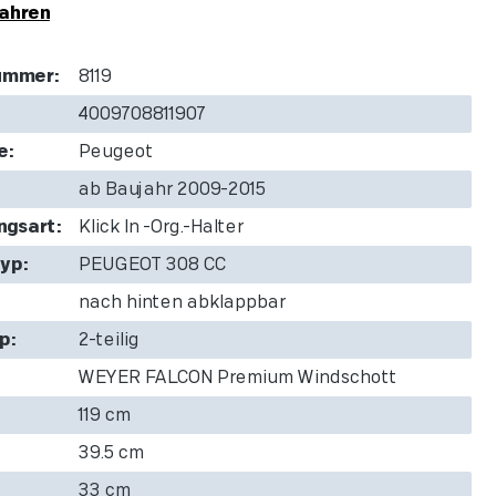
ahren
ummer:
8119
4009708811907
e:
Peugeot
ab Baujahr 2009-2015
ngsart:
Klick In -Org.-Halter
yp:
PEUGEOT 308 CC
nach hinten abklappbar
p:
2-teilig
WEYER FALCON Premium Windschott
119 cm
39.5 cm
33 cm