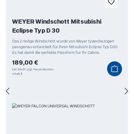
WEYER Windschott Mitsubishi
Eclipse Typ D 30
Das 2-teilige Windschott wurde von Weyer typenbezogen
passgenau entwickelt für Ihren Mitsubishi Eclipse Typ D30.
Es hat damit die perfekte Passform für Ihr Cabrio.
Regulärer Preis:
189,00 €
inkl. MwSt.
zzgl. Versandkosten
Inhalt:
1