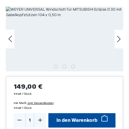
Bildergalerie überspringen
Regulärer Preis:
149,00 €
Inhalt:
1 Stück
inkl. MwSt.
zzgl. Versandkosten
Inhalt:
1 Stück
Produkt Anzahl: Gib den gewünschten We
In den Warenkorb