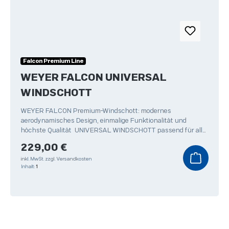
Falcon Premium Line
WEYER FALCON UNIVERSAL
WINDSCHOTT
WEYER FALCON Premium-Windschott: modernes
aerodynamisches Design, einmalige Funktionalität und
höchste Qualität UNIVERSAL WINDSCHOTT passend für alle
Fahrzeuge
Regulärer Preis:
229,00 €
inkl. MwSt.
zzgl. Versandkosten
Inhalt:
1