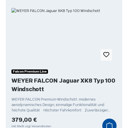
Falcon Premium Line
WEYER FALCON Jaguar XK8 Typ 100
Windschott
WEYER FALCON Premium-Windschott: modernes
aerodynamisches Design, einmalige Funktionalität und
höchste Qualität • Höchster Fahrkomfort: Zuverlässiger
Schutz
Regulärer Preis:
379,00 €
inkl. MwSt.
zzgl. Versandkosten