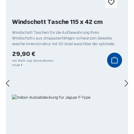
Windschott Tasche 115 x 42 cm
Windschott Taschen für die Aufbewahrung Ihres
Windschotts aus strapazierfähigen schwarzen Gewebe
weiche Innenstruktur mit 30 Grad waschbar der optimale
Schutz
Regulärer Preis:
29,90 €
inkl. MwSt.
zzgl. Versandkosten
Inhalt:
1