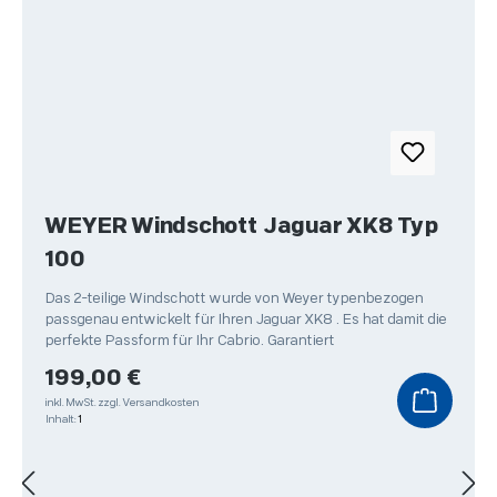
WEYER Windschott Jaguar XK8 Typ
100
Das 2-teilige Windschott wurde von Weyer typenbezogen
passgenau entwickelt für Ihren Jaguar XK8 . Es hat damit die
perfekte Passform für Ihr Cabrio. Garantiert
Regulärer Preis:
199,00 €
inkl. MwSt.
zzgl. Versandkosten
Inhalt:
1