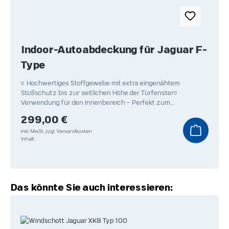
Indoor-Autoabdeckung für Jaguar F-
Type
○ Hochwertiges Stoffgewebe mit extra eingenähtem
Stoßschutz bis zur seitlichen Höhe der Türfenster○
Verwendung für den Innenbereich – Perfekt zum
Überwintern Ihres
Regulärer Preis:
299,00 €
inkl. MwSt.
zzgl. Versandkosten
Inhalt:
Produktgalerie überspringen
Das könnte Sie auch interessieren: