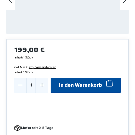
Regulärer Preis:
199,00 €
Inhalt:
1 Stück
inkl. MwSt.
zzgl. Versandkosten
Inhalt:
1 Stück
Produkt Anzahl: Gib den gewünschten We
In den Warenkorb
Lieferzeit 2-5 Tage