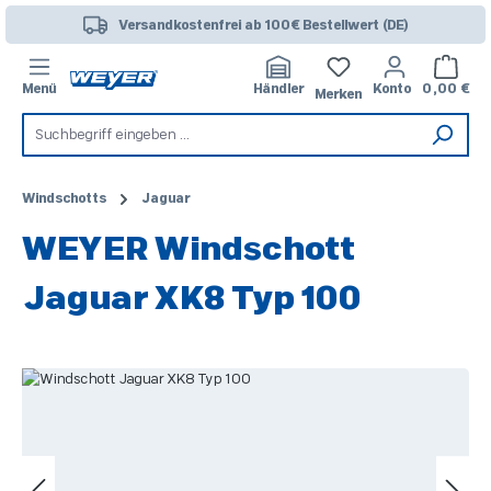
Zum Hauptinhalt springen
Versandkostenfrei ab 100€ Bestellwert (DE)
Warenk
Menü
Händler
Konto
0,00 €
Merken
Windschotts
Jaguar
WEYER Windschott
Jaguar XK8 Typ 100
Bildergalerie überspringen