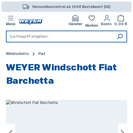
Zum Hauptinhalt springen
Versandkostenfrei ab 100€ Bestellwert (DE)
Warenk
Menü
Händler
Konto
0,00 €
Merken
Windschotts
Fiat
WEYER Windschott Fiat
Barchetta
Bildergalerie überspringen