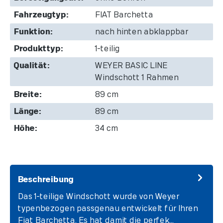
Fahrzeugtyp:
FIAT Barchetta
Funktion:
nach hinten abklappbar
Produkttyp:
1-teilig
Qualität:
WEYER BASIC LINE
Windschott 1 Rahmen
Breite:
89 cm
Länge:
89 cm
Höhe:
34 cm
Beschreibung
Das 1-teilige Windschott wurde von Weyer
typenbezogen passgenau entwickelt für Ihren
Fiat Barchetta. Es hat damit die perfek…
Mehr