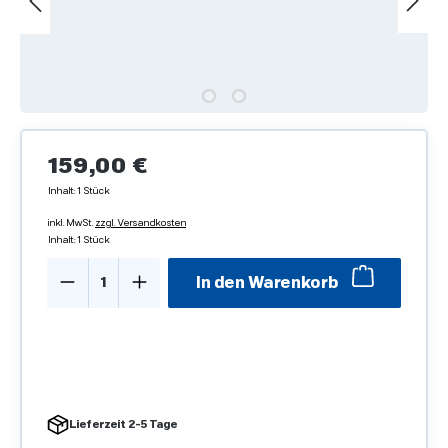
Regulärer Preis:
159,00 €
Inhalt:
1 Stück
inkl. MwSt.
zzgl. Versandkosten
Inhalt:
1 Stück
Produkt Anzahl: Gib den gewünschten We
In den Warenkorb
Lieferzeit 2-5 Tage