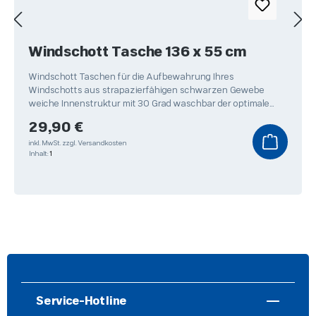
Windschott Tasche 136 x 55 cm
Windschott Taschen für die Aufbewahrung Ihres
Windschotts aus strapazierfähigen schwarzen Gewebe
weiche Innenstruktur mit 30 Grad waschbar der optimale
Schutz
Regulärer Preis:
29,90 €
inkl. MwSt.
zzgl. Versandkosten
Inhalt:
1
Service-Hotline