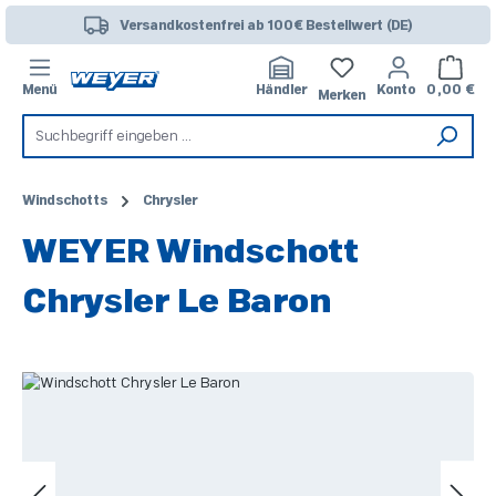
Zum Hauptinhalt springen
Versandkostenfrei ab 100€ Bestellwert (DE)
Warenk
Menü
Händler
Konto
0,00 €
Merken
Windschotts
Chrysler
WEYER Windschott
Chrysler Le Baron
Bildergalerie überspringen