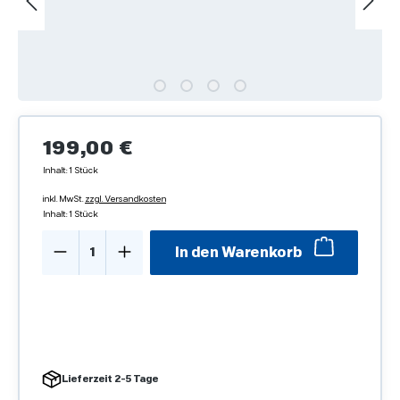
Regulärer Preis:
199,00 €
Inhalt:
1 Stück
inkl. MwSt.
zzgl. Versandkosten
Inhalt:
1 Stück
Produkt Anzahl: Gib den gewünschten We
In den Warenkorb
Lieferzeit 2-5 Tage