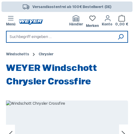
Zum Hauptinhalt springen
Versandkostenfrei ab 100€ Bestellwert (DE)
Warenk
Menü
Händler
Konto
0,00 €
Merken
Windschotts
Chrysler
WEYER Windschott
Chrysler Crossfire
Bildergalerie überspringen