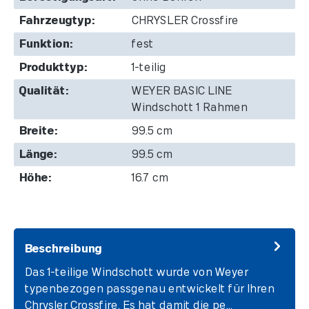
Fahrzeugtyp:
CHRYSLER Crossfire
Funktion:
fest
Produkttyp:
1-teilig
Qualität:
WEYER BASIC LINE
Windschott 1 Rahmen
Breite:
99.5 cm
Länge:
99.5 cm
Höhe:
16.7 cm
Beschreibung
Das 1-teilige Windschott wurde von Weyer
typenbezogen passgenau entwickelt für Ihren
Chrysler Crossfire. Es hat damit die pe…
Mehr