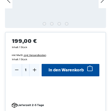
Regulärer Preis:
199,00 €
Inhalt:
1 Stück
inkl. MwSt.
zzgl. Versandkosten
Inhalt:
1 Stück
Produkt Anzahl: Gib den gewünschten We
In den Warenkorb
Lieferzeit 2-5 Tage