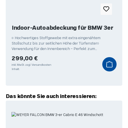
Indoor-Autoabdeckung für BMW 3er
○ Hochwertiges Stoffgewebe mit extra eingenähtem
Stoßschutz bis zur seitlichen Höhe der Türfenster○
Verwendung für den Innenbereich – Perfekt zum
Überwintern Ihres
Regulärer Preis:
299,00 €
inkl. MwSt.
zzgl. Versandkosten
Inhalt:
Produktgalerie überspringen
Das könnte Sie auch interessieren: