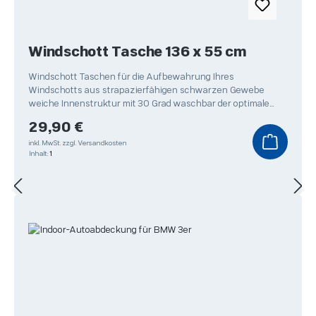
Windschott Tasche 136 x 55 cm
Windschott Taschen für die Aufbewahrung Ihres
Windschotts aus strapazierfähigen schwarzen Gewebe
weiche Innenstruktur mit 30 Grad waschbar der optimale
Schutz
Regulärer Preis:
29,90 €
inkl. MwSt.
zzgl. Versandkosten
Inhalt:
1