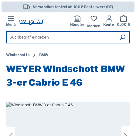
Zum Hauptinhalt springen
Versandkostenfrei ab 100€ Bestellwert (DE)
Warenk
Menü
Händler
Konto
0,00 €
Merken
Windschotts
BMW
WEYER Windschott BMW
3-er Cabrio E 46
Bildergalerie überspringen