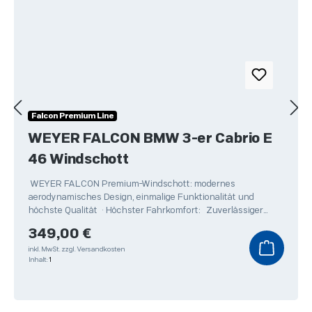
Falcon Premium Line
WEYER FALCON BMW 3-er Cabrio E
46 Windschott
WEYER FALCON Premium-Windschott: modernes
aerodynamisches Design, einmalige Funktionalität und
höchste Qualität • Höchster Fahrkomfort: Zuverlässiger
Schutz
Regulärer Preis:
349,00 €
inkl. MwSt.
zzgl. Versandkosten
Inhalt:
1