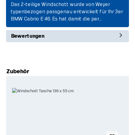
Das 2-teilige Windschott wurde von Weyer
typenbezogen passgenau entwickelt für Ihr 3er
BMW Cabrio E 46. Es hat damit die per…
Mehr
Bewertungen
Produktgalerie überspringen
Zubehör