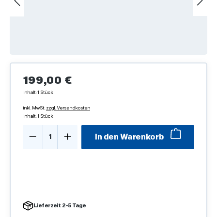
Regulärer Preis:
199,00 €
Inhalt:
1 Stück
inkl. MwSt.
zzgl. Versandkosten
Inhalt:
1 Stück
Produkt Anzahl: Gib den gewünschten We
In den Warenkorb
Lieferzeit 2-5 Tage