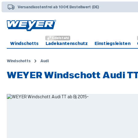
 Hauptinhalt springen
Zur Suche springen
Zur Hauptnavigation springen
Versandkostenfrei ab 100€ Bestellwert (DE)
Edelstahl
Windschotts
Ladekantenschutz
Einstiegsleisten
Windschotts
Audi
WEYER Windschott Audi TT 
Bildergalerie überspringen