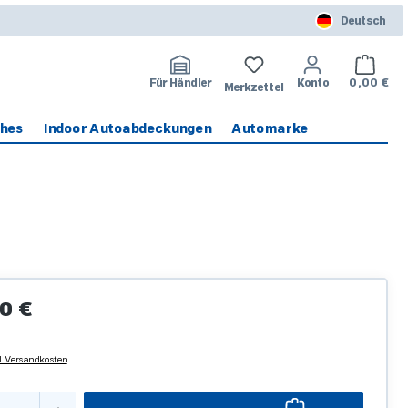
Deutsch
Warenko
Für Händler
Konto
0,00 €
Merkzettel
ches
Indoor Autoabdeckungen
Automarke
Preis:
0 €
l. Versandkosten
kt Anzahl: Gib den gewünschten Wert ein o