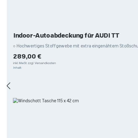
Indoor-Autoabdeckung für AUDI TT
○ Hochwertiges Stoffgewebe mit extra eingenähtem Stoßschutz
Regulärer Preis:
289,00 €
inkl. MwSt.
zzgl. Versandkosten
Inhalt: