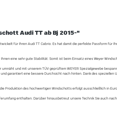
hott Audi TT ab Bj 2015-"
kelt für Ihren Audi TT Cabrio. Es hat damit die perfekte Passform für Ihr 
Ihnen eine sehr gute Stabilität. Somit ist beim Einsatz eines Weyer Windsc
r umnäht und mit unserem TÜV geprüftem WEYER Spezialgewebe bespannt.
und garantiert eine bessere Durchsicht nach hinten. Dank des speziellen 
die Produktion des hochwertigen Windschotts erfolgt ausschließlich in Eur
ferumfang enthalten. Darüber hinausbetreut unsere Technik Sie auch nach d