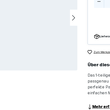
Lieferz
Zum Merkzet
Über dies
Das 1-teili
passgenau e
perfekte Pas
einfachen M
Mehr erf