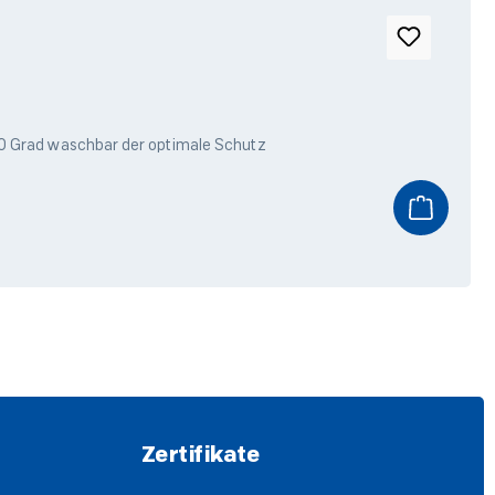
r die Aufbewahrung Ihres Windschotts aus strapazierfähigen schwarzen Gewebe weiche Innenstruktur mit 30 Grad waschbar der optimale Schutz
Zertifikate