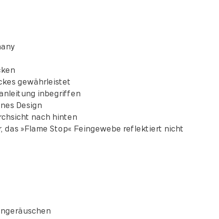
any
cken
es gewährleistet
eitung inbegriffen
es Design
hsicht nach hinten
 »Flame Stop« Feingewebe reflektiert nicht
ngeräuschen