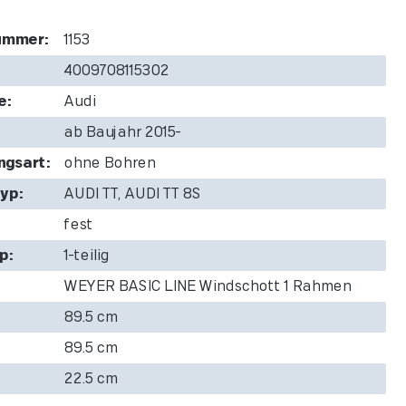
ummer:
1153
4009708115302
e:
Audi
ab Baujahr 2015-
ngsart:
ohne Bohren
yp:
AUDI TT, AUDI TT 8S
fest
p:
1-teilig
WEYER BASIC LINE Windschott 1 Rahmen
89.5 cm
89.5 cm
22.5 cm