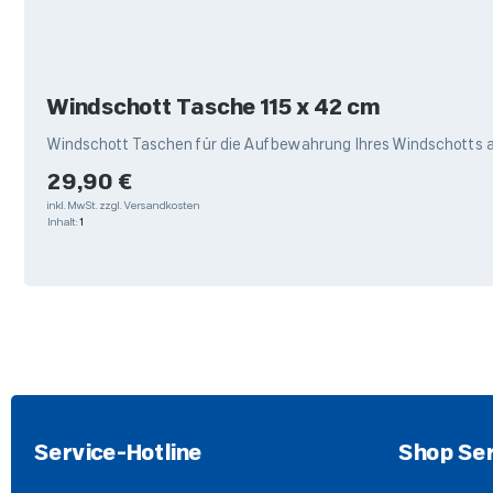
Windschott Tasche 115 x 42 cm
Regulärer Preis:
29,90 €
inkl. MwSt.
zzgl. Versandkosten
Inhalt:
1
Service-Hotline
Shop Ser