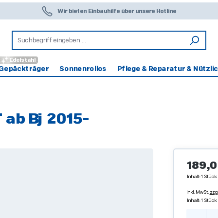
Wir bieten Einbauhilfe über unsere Hotline
Edelstahl
Gepäckträger
Sonnenrollos
Pflege & Reparatur & Nützli
ab Bj 2015-
Regulärer 
189,0
Inhalt:
1 Stück
inkl. MwSt.
zzg
Inhalt:
1 Stück
Produ