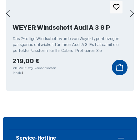
WEYER Windschott Audi A 3 8 P
Das 2-teilige Windschott wurde von Weyer typenbezogen
passgenau entwickelt für Ihren Audi A 3. Es hat damit die
perfekte Passform für Ihr Cabrio. Profitieren Sie
Regulärer Preis:
219,00 €
inkl. MwSt.
zzgl. Versandkosten
Inhalt:
1
Service-Hotline