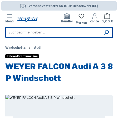
Zum Hauptinhalt springen
Versandkostenfrei ab 100€ Bestellwert (DE)
Warenk
Menü
Händler
Konto
0,00 €
Merken
Windschotts
Audi
Falcon Premium Line
WEYER FALCON Audi A 3 8
P Windschott
Bildergalerie überspringen