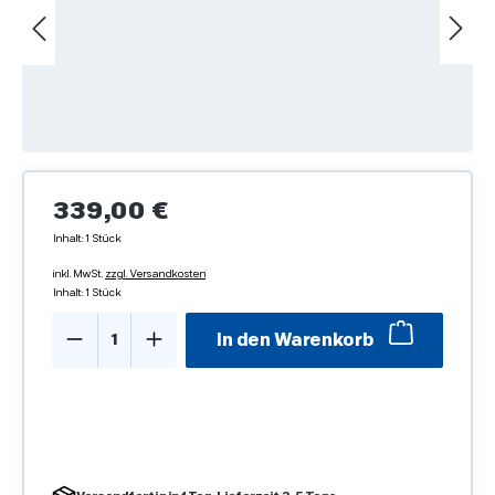
Regulärer Preis:
339,00 €
Inhalt:
1 Stück
inkl. MwSt.
zzgl. Versandkosten
Inhalt:
1 Stück
Produkt Anzahl: Gib den gewünschten We
In den Warenkorb