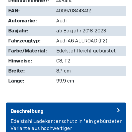
Produktnummer:
44341A
EAN:
4009708443412
Automarke:
Audi
Baujahr:
ab Baujahr 2018-2023
Fahrzeugtyp:
Audi A6 ALLROAD (F2)
Farbe/Material:
Edelstahl leicht gebürstet
Hinweise:
C8, F2
Breite:
8.7 cm
Länge:
99.9 cm
Beschreibung
Edelstahl Ladekantenschutz in fein gebürsteter
Variante aus hochwertiger