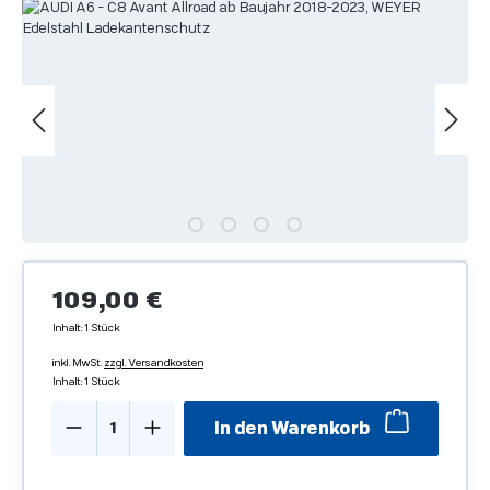
Bildergalerie überspringen
Regulärer Preis:
109,00 €
Inhalt:
1 Stück
inkl. MwSt.
zzgl. Versandkosten
Inhalt:
1 Stück
Produkt Anzahl: Gib den gewünschten We
In den Warenkorb