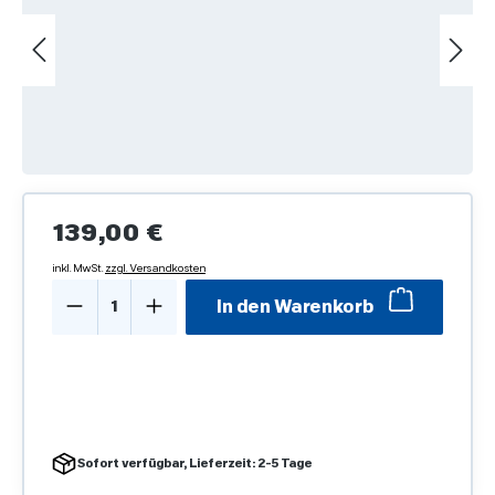
Regulärer Preis:
139,00 €
inkl. MwSt.
zzgl. Versandkosten
Produkt Anzahl: Gib den gewünschten We
In den Warenkorb
Sofort verfügbar, Lieferzeit: 2-5 Tage