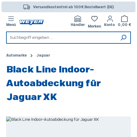
Zum Hauptinhalt springen
Versandkostenfrei ab 100€ Bestellwert (DE)
Warenk
Menü
Händler
Konto
0,00 €
Merken
Automarke
Jaguar
Black Line Indoor-
Autoabdeckung für
Jaguar XK
Bildergalerie überspringen