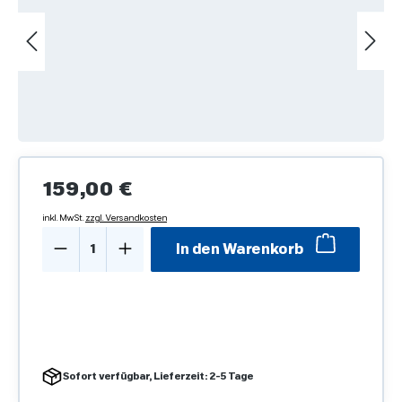
Regulärer Preis:
159,00 €
inkl. MwSt.
zzgl. Versandkosten
Produkt Anzahl: Gib den gewünschten We
In den Warenkorb
Sofort verfügbar, Lieferzeit: 2-5 Tage