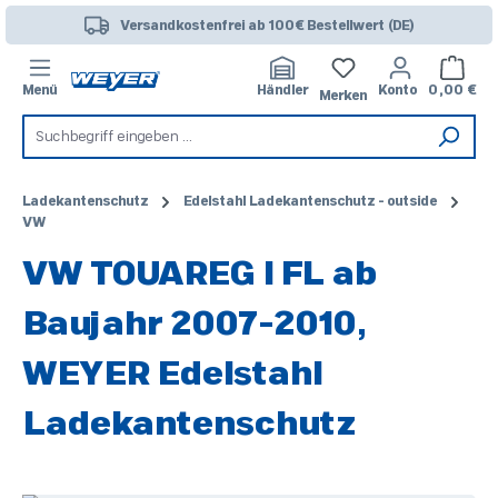
Zum Hauptinhalt springen
Versandkostenfrei ab 100€ Bestellwert (DE)
Warenk
Menü
Händler
Konto
0,00 €
Merken
Ladekantenschutz
Edelstahl Ladekantenschutz - outside
VW
VW TOUAREG I FL ab
Baujahr 2007-2010,
WEYER Edelstahl
Ladekantenschutz