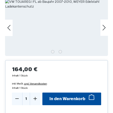
Bildergalerie überspringen
Regulärer Preis:
164,00 €
Inhalt:
1 Stück
inkl. MwSt.
zzgl. Versandkosten
Inhalt:
1 Stück
Produkt Anzahl: Gib den gewünschten We
In den Warenkorb