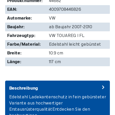
Produktnummer:
44682
EAN:
4009708446826
Automarke:
VW
Baujahr:
ab Baujahr 2007-2010
Fahrzeugtyp:
VW TOUAREG I FL
Farbe/Material:
Edelstahl leicht gebürstet
Breite:
10.9 cm
Länge:
117 cm
Beschreibung
Edelstahl Ladekantenschutz in fein gebürsteter
Variante aus hochwertiger
ErstausrüsterqualitätEntdecken Sie den