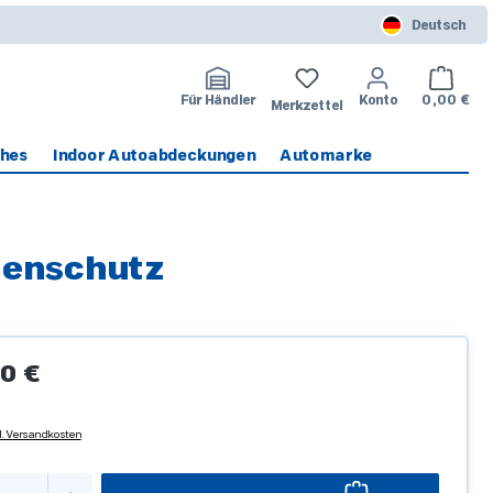
Deutsch
Warenko
Für Händler
Konto
0,00 €
Merkzettel
ches
Indoor Autoabdeckungen
Automarke
tenschutz
Preis:
0 €
l. Versandkosten
kt Anzahl: Gib den gewünschten Wert ein o