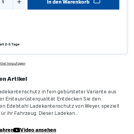
In den Warenkorb
eit 2-5 Tage
tel hinzufügen
en Artikel
adekantenschutz in fein gebürsteter Variante aus
r Erstausrüsterqualität Entdecken Sie den
n Edelstahl Ladekantenschutz von Weyer, speziell
ür ihr Fahrzeug. Dieser Ladekan...
ahren
Video ansehen