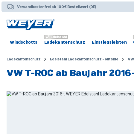
 Hauptinhalt springen
Zur Suche springen
Zur Hauptnavigation springen
Versandkostenfrei ab 100€ Bestellwert (DE)
Edelstahl
Windschotts
Ladekantenschutz
Einstiegsleisten
Ladekantenschutz
Edelstahl Ladekantenschutz - outside
VW
VW T-ROC ab Baujahr 2016
Bildergalerie überspringen