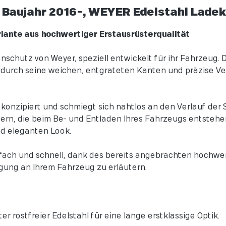
 Baujahr 2016-, WEYER Edelstahl Lade
riante aus hochwertiger Erstausrüsterqualität
chutz von Weyer, speziell entwickelt für ihr Fahrzeug. D
et durch seine weichen, entgrateten Kanten und präzise 
onzipiert und schmiegt sich nahtlos an den Verlauf der S
zern, die beim Be- und Entladen Ihres Fahrzeugs entstehe
und eleganten Look.
ach und schnell, dank des bereits angebrachten hochwe
igung an Ihrem Fahrzeug zu erläutern.
r rostfreier Edelstahl für eine lange erstklassige Optik.