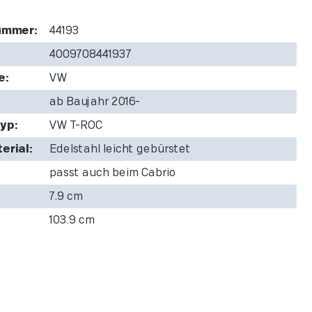
ummer:
44193
4009708441937
e:
VW
ab Baujahr 2016-
yp:
VW T-ROC
erial:
Edelstahl leicht gebürstet
passt auch beim Cabrio
7.9 cm
103.9 cm