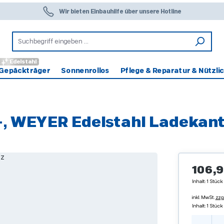
Wir bieten Einbauhilfe über unsere Hotline
Edelstahl
Gepäckträger
Sonnenrollos
Pflege & Reparatur & Nützli
-, WEYER Edelstahl Ladekan
Regulärer 
106,9
Inhalt:
1 Stück
inkl. MwSt.
zzg
Inhalt:
1 Stück
Produ