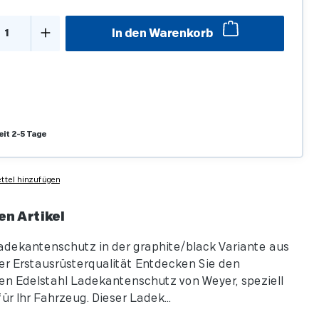
kt Anzahl: Gib den gewünschten Wert ein o
In den Warenkorb
eit 2-5 Tage
tel hinzufügen
en Artikel
adekantenschutz in der graphite/black Variante aus
r Erstausrüsterqualität Entdecken Sie den
n Edelstahl Ladekantenschutz von Weyer, speziell
ür Ihr Fahrzeug. Dieser Ladek...