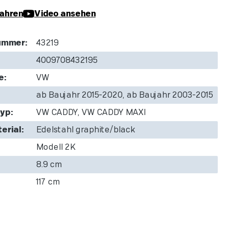
ahren
Video ansehen
ummer:
43219
4009708432195
e:
VW
ab Baujahr 2015-2020, ab Baujahr 2003-2015
yp:
VW CADDY, VW CADDY MAXI
erial:
Edelstahl graphite/black
Modell 2K
8.9 cm
117 cm