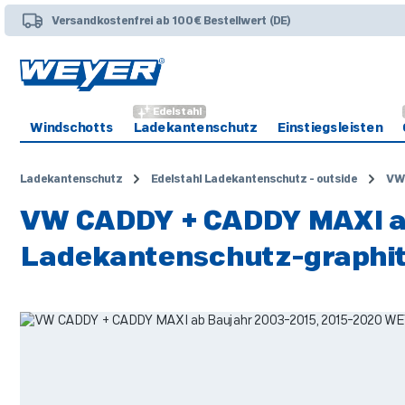
 Hauptinhalt springen
Zur Suche springen
Zur Hauptnavigation springen
Versandkostenfrei ab 100€ Bestellwert (DE)
Edelstahl
Windschotts
Ladekantenschutz
Einstiegsleisten
Ladekantenschutz
Edelstahl Ladekantenschutz - outside
VW
VW CADDY + CADDY MAXI ab
Ladekantenschutz-graphit
Bildergalerie überspringen