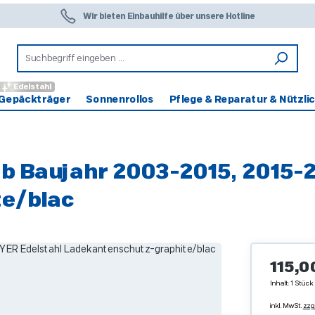
Wir bieten Einbauhilfe über unsere Hotline
Edelstahl
Gepäckträger
Sonnenrollos
Pflege & Reparatur & Nützli
 Baujahr 2003-2015, 2015-
e/blac
Regulärer 
115,0
Inhalt:
1 Stück
inkl. MwSt.
zzg