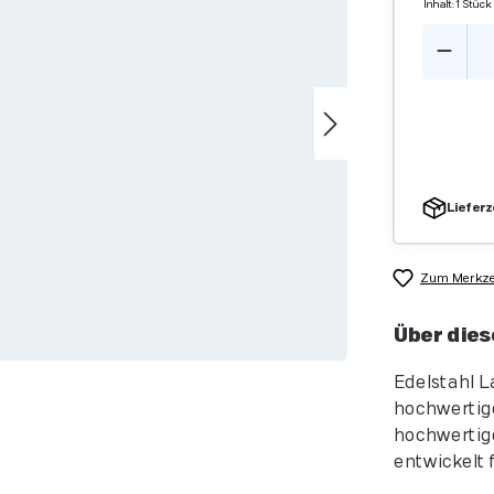
Inhalt:
1 Stück
Produ
Lieferz
Zum Merkzet
Über dies
Edelstahl L
hochwertige
hochwertige
entwickelt f