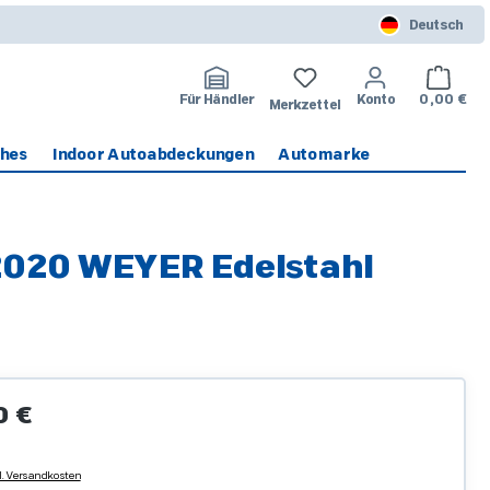
Deutsch
Warenko
Für Händler
Konto
0,00 €
Merkzettel
ches
Indoor Autoabdeckungen
Automarke
2020 WEYER Edelstahl
Preis:
0 €
l. Versandkosten