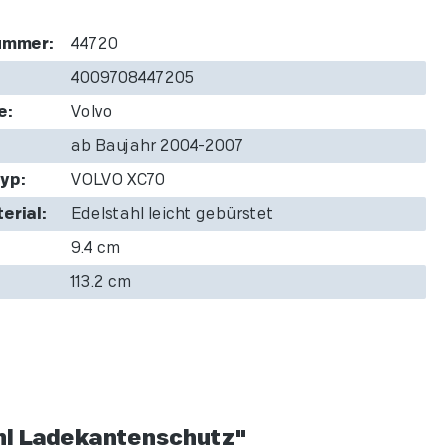
ummer:
44720
4009708447205
e:
Volvo
ab Baujahr 2004-2007
yp:
VOLVO XC70
erial:
Edelstahl leicht gebürstet
9.4 cm
113.2 cm
hl Ladekantenschutz"