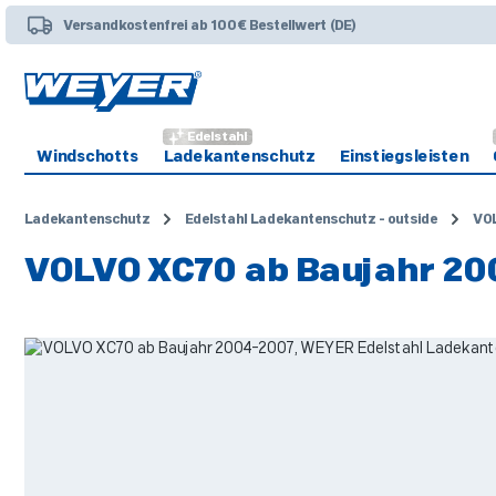
 Hauptinhalt springen
Zur Suche springen
Zur Hauptnavigation springen
Versandkostenfrei ab 100€ Bestellwert (DE)
Edelstahl
Windschotts
Ladekantenschutz
Einstiegsleisten
Ladekantenschutz
Edelstahl Ladekantenschutz - outside
VO
VOLVO XC70 ab Baujahr 20
Bildergalerie überspringen