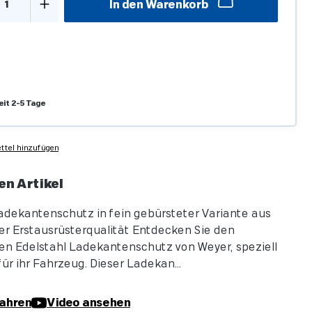
In den Warenkorb
eit 2-5 Tage
tel hinzufügen
en Artikel
adekantenschutz in fein gebürsteter Variante aus
r Erstausrüsterqualität Entdecken Sie den
n Edelstahl Ladekantenschutz von Weyer, speziell
ür ihr Fahrzeug. Dieser Ladekan...
ahren
Video ansehen