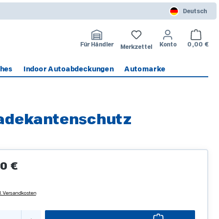
Deutsch
Warenko
Für Händler
Konto
0,00 €
Merkzettel
ches
Indoor Autoabdeckungen
Automarke
Ladekantenschutz
Preis:
0 €
l. Versandkosten
kt Anzahl: Gib den gewünschten Wert ein o