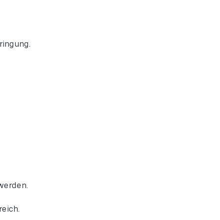
ringung.
werden.
eich.