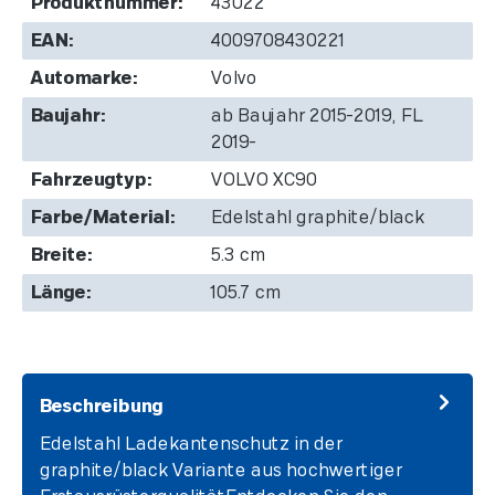
Produktnummer:
43022
EAN:
4009708430221
Automarke:
Volvo
Baujahr:
ab Baujahr 2015-2019, FL
2019-
Fahrzeugtyp:
VOLVO XC90
Farbe/Material:
Edelstahl graphite/black
Breite:
5.3 cm
Länge:
105.7 cm
Beschreibung
Edelstahl Ladekantenschutz in der
graphite/black Variante aus hochwertiger