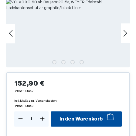
Bildergalerie überspringen
Regulärer Preis:
152,90 €
Inhalt:
1 Stück
inkl. MwSt.
zzgl. Versandkosten
Inhalt:
1 Stück
Produkt Anzahl: Gib den gewünschten We
In den Warenkorb