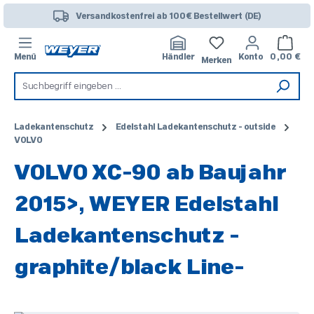
Zum Hauptinhalt springen
Versandkostenfrei ab 100€ Bestellwert (DE)
Warenk
Menü
Händler
Konto
0,00 €
Merken
Ladekantenschutz
Edelstahl Ladekantenschutz - outside
VOLVO
VOLVO XC-90 ab Baujahr
2015>, WEYER Edelstahl
Ladekantenschutz -
graphite/black Line-