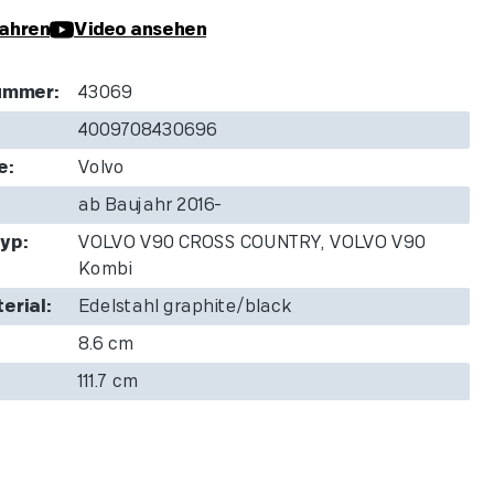
ahren
Video ansehen
ummer:
43069
4009708430696
e:
Volvo
ab Baujahr 2016-
yp:
VOLVO V90 CROSS COUNTRY, VOLVO V90
Kombi
erial:
Edelstahl graphite/black
8.6 cm
111.7 cm