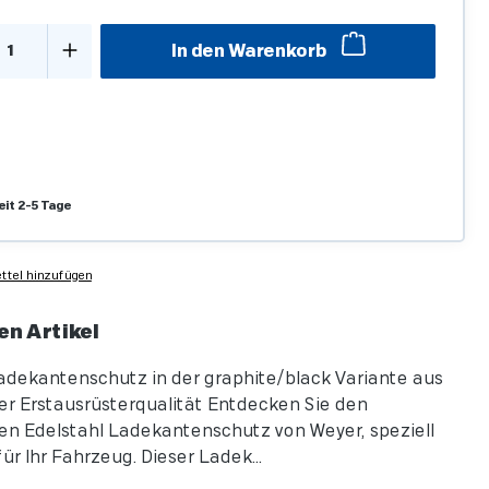
kt Anzahl: Gib den gewünschten Wert ein o
In den Warenkorb
eit 2-5 Tage
tel hinzufügen
en Artikel
adekantenschutz in der graphite/black Variante aus
r Erstausrüsterqualität Entdecken Sie den
n Edelstahl Ladekantenschutz von Weyer, speziell
ür Ihr Fahrzeug. Dieser Ladek...