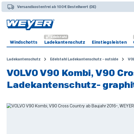
 Hauptinhalt springen
Zur Suche springen
Zur Hauptnavigation springen
Versandkostenfrei ab 100€ Bestellwert (DE)
Edelstahl
Windschotts
Ladekantenschutz
Einstiegsleisten
Ladekantenschutz
Edelstahl Ladekantenschutz - outside
VO
VOLVO V90 Kombi, V90 Cros
Ladekantenschutz- graphi
Bildergalerie überspringen