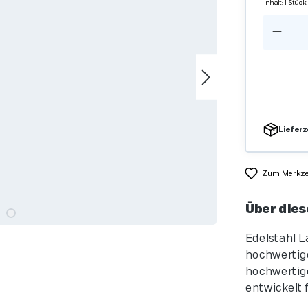
Inhalt:
1 Stück
Produ
Lieferz
Zum Merkzet
Über dies
Edelstahl L
hochwertige
hochwertige
entwickelt f