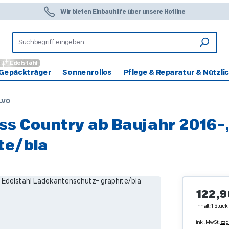
Wir bieten Einbauhilfe über unsere Hotline
Edelstahl
Gepäckträger
Sonnenrollos
Pflege & Reparatur & Nützli
LVO
s Country ab Baujahr 2016-
te/bla
Regulärer 
122,9
Inhalt:
1 Stück
inkl. MwSt.
zzg