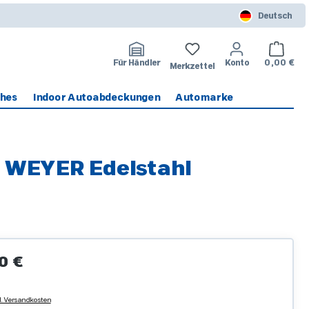
Deutsch
Warenko
Für Händler
Konto
0,00 €
Merkzettel
ches
Indoor Autoabdeckungen
Automarke
, WEYER Edelstahl
Preis:
0 €
l. Versandkosten