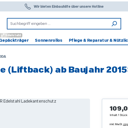
Wir bieten Einbauhilfe über unsere Hotline
Edelstahl
Gepäckträger
Sonnenrollos
Pflege & Reparatur & Nützli
ODA
e (Liftback) ab Baujahr 201
Regulärer 
109,0
Inhalt:
1 Stück
inkl. MwSt.
zzg