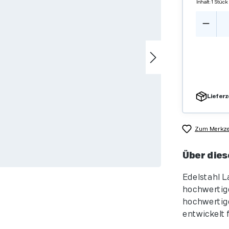
Inhalt:
1 Stück
Produ
Lieferz
Zum Merkzet
Über dies
Edelstahl L
hochwertige
hochwertige
entwickelt f