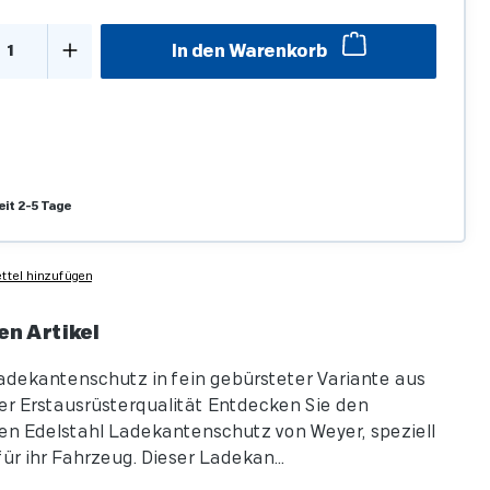
kt Anzahl: Gib den gewünschten Wert ein o
In den Warenkorb
eit 2-5 Tage
tel hinzufügen
en Artikel
adekantenschutz in fein gebürsteter Variante aus
r Erstausrüsterqualität Entdecken Sie den
n Edelstahl Ladekantenschutz von Weyer, speziell
ür ihr Fahrzeug. Dieser Ladekan...