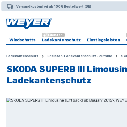
 Hauptinhalt springen
Zur Suche springen
Zur Hauptnavigation springen
Versandkostenfrei ab 100€ Bestellwert (DE)
Edelstahl
Windschotts
Ladekantenschutz
Einstiegsleisten
Ladekantenschutz
Edelstahl Ladekantenschutz - outside
SK
SKODA SUPERB III Limousin
Ladekantenschutz
Bildergalerie überspringen