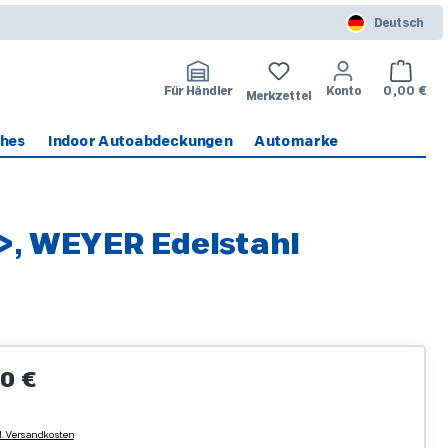
Deutsch
Warenko
Für Händler
Konto
0,00 €
Merkzettel
ches
Indoor Autoabdeckungen
Automarke
5>, WEYER Edelstahl
Preis:
0 €
l. Versandkosten