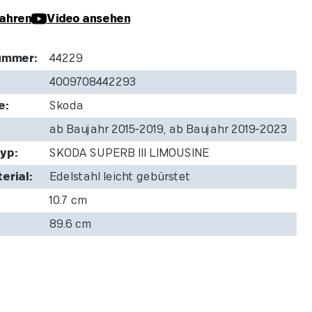
ahren
Video ansehen
ummer:
44229
4009708442293
e:
Skoda
ab Baujahr 2015-2019, ab Baujahr 2019-2023
yp:
SKODA SUPERB III LIMOUSINE
erial:
Edelstahl leicht gebürstet
10.7 cm
89.6 cm