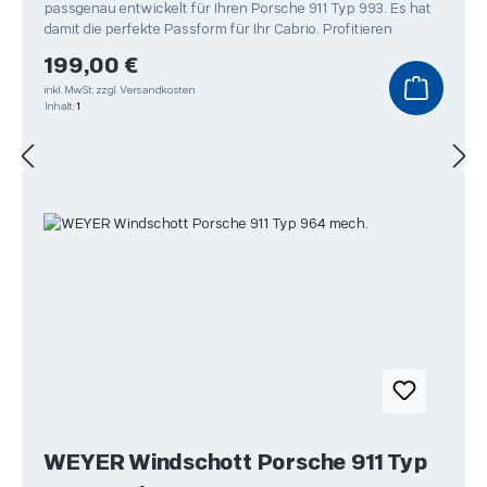
passgenau entwickelt für Ihren Porsche 911 Typ 993. Es hat
damit die perfekte Passform für Ihr Cabrio. Profitieren
Regulärer Preis:
199,00 €
inkl. MwSt.
zzgl. Versandkosten
Inhalt:
1
WEYER Windschott Porsche 911 Typ