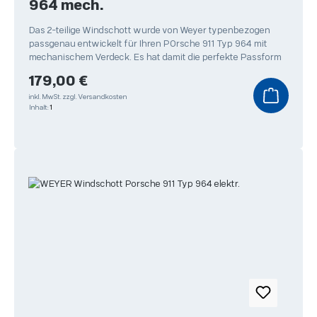
964 mech.
Das 2-teilige Windschott wurde von Weyer typenbezogen
passgenau entwickelt für Ihren POrsche 911 Typ 964 mit
mechanischem Verdeck. Es hat damit die perfekte Passform
Regulärer Preis:
179,00 €
inkl. MwSt.
zzgl. Versandkosten
Inhalt:
1