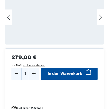
Regulärer Preis:
279,00 €
inkl. MwSt.
zzgl. Versandkosten
Produkt Anzahl: Gib den gewünschten We
In den Warenkorb
Lieferzeit 2-5 Tage