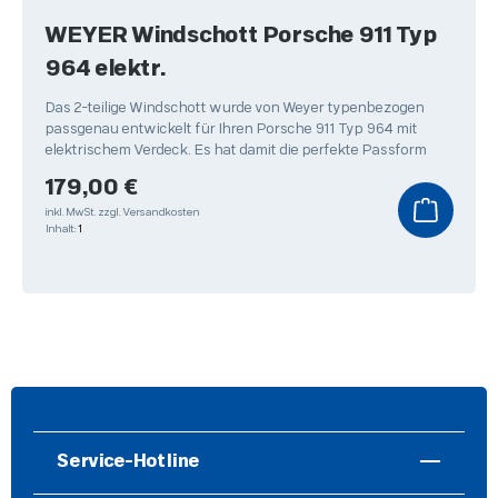
WEYER Windschott Porsche 911 Typ
964 elektr.
Das 2-teilige Windschott wurde von Weyer typenbezogen
passgenau entwickelt für Ihren Porsche 911 Typ 964 mit
elektrischem Verdeck. Es hat damit die perfekte Passform
Regulärer Preis:
179,00 €
inkl. MwSt.
zzgl. Versandkosten
Inhalt:
1
Service-Hotline