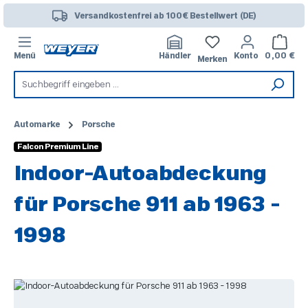
Zum Hauptinhalt springen
Versandkostenfrei ab 100€ Bestellwert (DE)
Warenk
Menü
Händler
Konto
0,00 €
Merken
Automarke
Porsche
Falcon Premium Line
Indoor-Autoabdeckung
für Porsche 911 ab 1963 -
1998
Bildergalerie überspringen