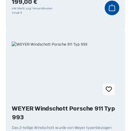
Regulärer Preis:
199,00 €
inkl. MwSt.
zzgl. Versandkosten
Inhalt:
1
WEYER Windschott Porsche 911 Typ
993
Das 2-teilige Windschott wurde von Weyer typenbezogen