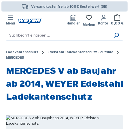
Zum Hauptinhalt springen
Versandkostenfrei ab 100€ Bestellwert (DE)
Warenk
Menü
Händler
Konto
0,00 €
Merken
Ladekantenschutz
Edelstahl Ladekantenschutz - outside
MERCEDES
MERCEDES V ab Baujahr
ab 2014, WEYER Edelstahl
Ladekantenschutz
Bildergalerie überspringen