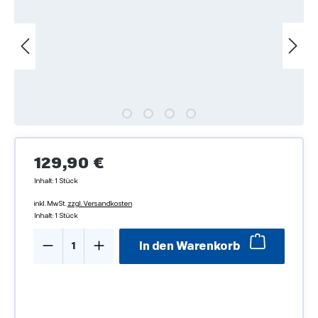
Regulärer Preis:
129,90 €
Inhalt:
1 Stück
inkl. MwSt.
zzgl. Versandkosten
Inhalt:
1 Stück
Produkt Anzahl: Gib den gewünschten We
In den Warenkorb