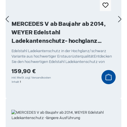
MERCEDES V ab Baujahr ab 2014,
WEYER Edelstahl
Ladekantenschutz- hochglanz
schwarz
Edelstahl Ladekantenschutz in der Hochglanz/schwarz
Variante aus hochwertiger ErstausrüsterqualitätEntdecken
Sie den hochwertigen Edelstahl Ladekantenschutz von
Regulärer Preis:
159,90 €
inkl. MwSt.
zzgl. Versandkosten
Inhalt:
1