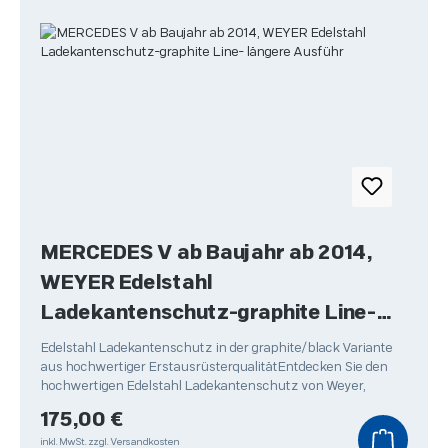
MERCEDES V ab Baujahr ab 2014,
WEYER Edelstahl
Ladekantenschutz-graphite Line-
längere Ausführ
Edelstahl Ladekantenschutz in der graphite/black Variante
aus hochwertiger ErstausrüsterqualitätEntdecken Sie den
hochwertigen Edelstahl Ladekantenschutz von Weyer,
Regulärer Preis:
175,00 €
inkl. MwSt.
zzgl. Versandkosten