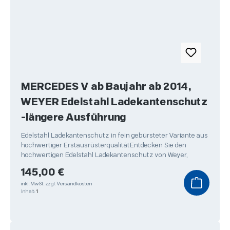
MERCEDES V ab Baujahr ab 2014,
WEYER Edelstahl Ladekantenschutz
-längere Ausführung
Edelstahl Ladekantenschutz in fein gebürsteter Variante aus
hochwertiger ErstausrüsterqualitätEntdecken Sie den
hochwertigen Edelstahl Ladekantenschutz von Weyer,
Regulärer Preis:
145,00 €
inkl. MwSt.
zzgl. Versandkosten
Inhalt:
1