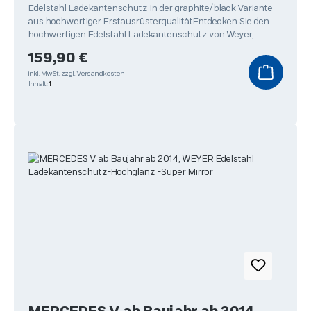
Line
Edelstahl Ladekantenschutz in der graphite/black Variante
aus hochwertiger ErstausrüsterqualitätEntdecken Sie den
hochwertigen Edelstahl Ladekantenschutz von Weyer,
Regulärer Preis:
159,90 €
inkl. MwSt.
zzgl. Versandkosten
Inhalt:
1