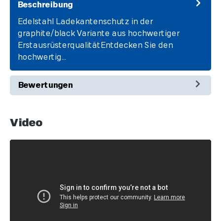
Beschreibung
Edelstahl Ladekantenschutz in der
graphite/black Variante aus hochwertiger
ErstausrüsterqualitätEntdecken Sie den
hochwertig…
Mehr
Bewertungen
Video