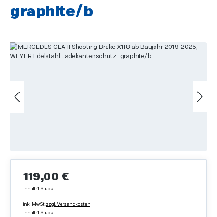
graphite/b
Bildergalerie überspringen
Regulärer Preis:
119,00 €
Inhalt:
1 Stück
inkl. MwSt.
zzgl. Versandkosten
Inhalt:
1 Stück