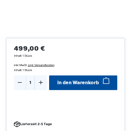
Regulärer Preis:
499,00 €
Inhalt:
1 Stück
inkl. MwSt.
zzgl. Versandkosten
Inhalt:
1 Stück
Produkt Anzahl: Gib den gewünschten We
In den Warenkorb
Lieferzeit 2-5 Tage