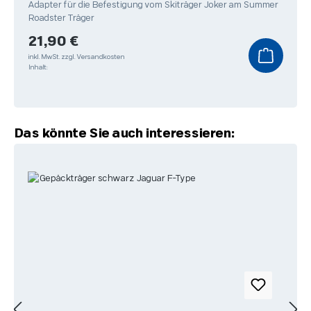
Adapter für die Befestigung vom Skiträger Joker am Summer
Roadster Träger
Regulärer Preis:
21,90 €
inkl. MwSt.
zzgl. Versandkosten
Inhalt:
Produktgalerie überspringen
Das könnte Sie auch interessieren: