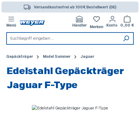
Zum Hauptinhalt springen
Versandkostenfrei ab 100€ Bestellwert (DE)
Warenk
Menü
Händler
Konto
0,00 €
Merken
Gepäckträger
Model Summer
Jaguar
Edelstahl Gepäckträger
Jaguar F-Type
Bildergalerie überspringen