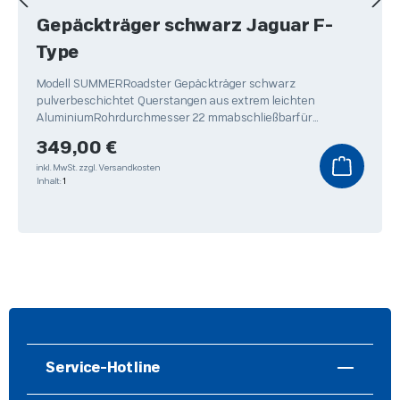
Gepäckträger schwarz Jaguar F-
Type
Modell SUMMERRoadster Gepäckträger schwarz
pulverbeschichtet Querstangen aus extrem leichten
AluminiumRohrdurchmesser 22 mmabschließbarfür
Skitransport geeignet
Regulärer Preis:
349,00 €
inkl. MwSt.
zzgl. Versandkosten
Inhalt:
1
Service-Hotline