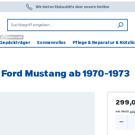
Wir bieten Einbauhilfe über unsere Hotline
Edelstahl
Gepäckträger
Sonnenrollos
Pflege & Reparatur & Nützli
 Ford Mustang ab 1970-1973
Regulärer 
299,
inkl. MwSt.
zzg
Produ