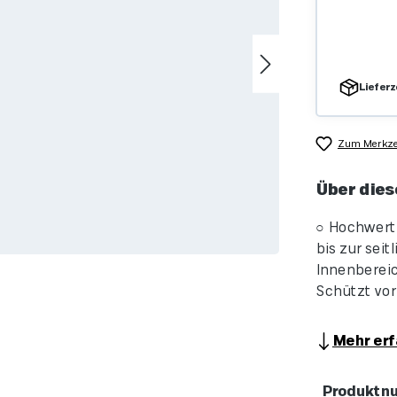
Lieferz
Zum Merkzet
Über dies
○ Hochwert
bis zur sei
Innenbereic
Schützt vor
Mehr erf
Produktn