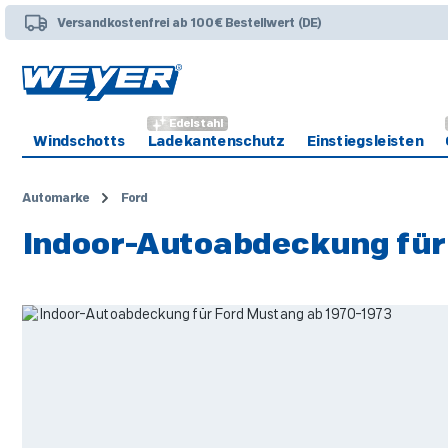
 Hauptinhalt springen
Zur Suche springen
Zur Hauptnavigation springen
Versandkostenfrei ab 100€ Bestellwert (DE)
Edelstahl
Windschotts
Ladekantenschutz
Einstiegsleisten
Automarke
Ford
Indoor-Autoabdeckung für
Bildergalerie überspringen