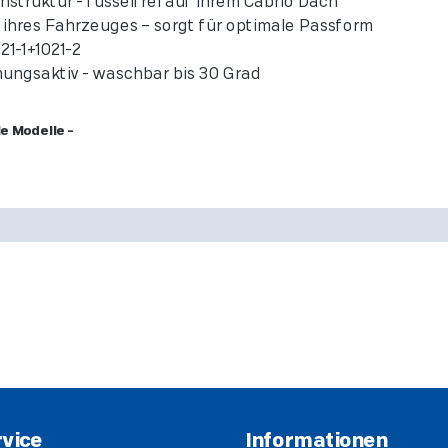
struktur - fusselfrei auf Ihrem Cabrio Dach
ihres Fahrzeuges – sorgt für optimale Passform
21-1+1021-2
tmungsaktiv - waschbar bis 30 Grad
e Modelle -
vice
Informationen