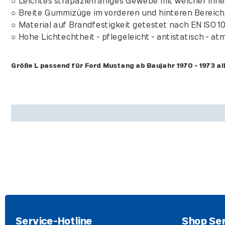
○ Leichtes strapazierfähiges Gewebe mit weicher Innen
○ Breite Gummizüge im vorderen und hinteren Bereich 
○ Material auf Brandfestigkeit getestet nach EN ISO 10
○ Hohe Lichtechtheit - pflegeleicht - antistatisch - a
Größe L passend für Ford Mustang ab Baujahr 1970 - 1973 all
Service-Hotline
Shop Ser