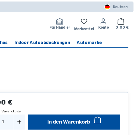
Deutsch
Warenko
Für Händler
Konto
0,00 €
Merkzettel
ches
Indoor Autoabdeckungen
Automarke
Preis:
00 €
l. Versandkosten
kt Anzahl: Gib den gewünschten Wert ein o
In den Warenkorb