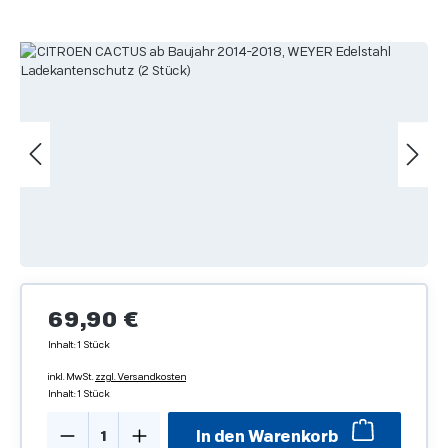
Bildergalerie überspringen
Regulärer Preis:
69,90 €
Inhalt:
1 Stück
inkl. MwSt.
zzgl. Versandkosten
Inhalt:
1 Stück
Produkt Anzahl: Gib den gewünschten We
In den Warenkorb