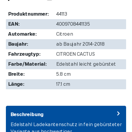
Produktnummer:
44113
EAN:
4009708441135
Automarke:
Citroen
Baujahr:
ab Baujahr 2014-2018
Fahrzeugtyp:
CITROEN CACTUS
Farbe/Material:
Edelstahl leicht gebürstet
Breite:
5.8 cm
Länge:
17.1 cm
Beschreibung
Edelstahl Ladekantenschutz in fein gebürsteter
Variante aus hochwertiger