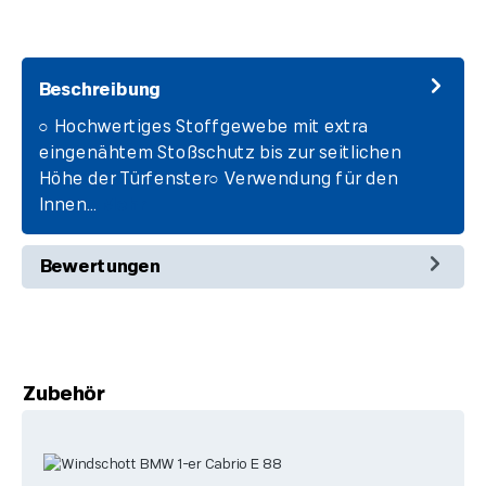
Beschreibung
○ Hochwertiges Stoffgewebe mit extra
eingenähtem Stoßschutz bis zur seitlichen
Höhe der Türfenster○ Verwendung für den
Innen…
Mehr
Bewertungen
Produktgalerie überspringen
Zubehör