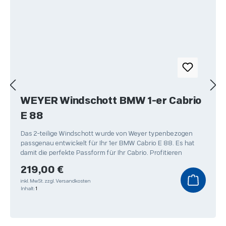
WEYER Windschott BMW 1-er Cabrio
E 88
Das 2-teilige Windschott wurde von Weyer typenbezogen
passgenau entwickelt für Ihr 1er BMW Cabrio E 88. Es hat
damit die perfekte Passform für Ihr Cabrio. Profitieren
Regulärer Preis:
219,00 €
inkl. MwSt.
zzgl. Versandkosten
Inhalt:
1