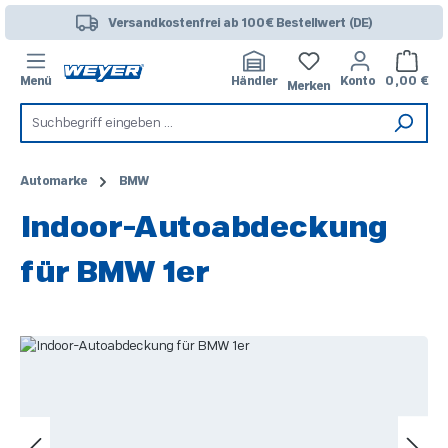
Zum Hauptinhalt springen
Versandkostenfrei ab 100€ Bestellwert (DE)
Warenk
Menü
Händler
Konto
0,00 €
Merken
Automarke
BMW
Indoor-Autoabdeckung
für BMW 1er
Bildergalerie überspringen