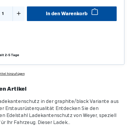
kt Anzahl: Gib den gewünschten Wert ein o
In den Warenkorb
eit 2-5 Tage
tel hinzufügen
en Artikel
adekantenschutz in der graphite/black Variante aus
r Erstausrüsterqualität Entdecken Sie den
n Edelstahl Ladekantenschutz von Weyer, speziell
ür Ihr Fahrzeug. Dieser Ladek...