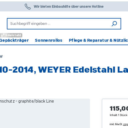
Wir bieten Einbauhilfe über unsere Hotline
Edelstahl
Gepäckträger
Sonnenrollos
Pflege & Reparatur & Nützli
W
10-2014, WEYER Edelstahl L
Regulärer 
115,0
Inhalt:
1 Stück
inkl. MwSt.
zzg