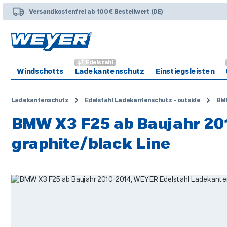
 Hauptinhalt springen
Zur Suche springen
Zur Hauptnavigation springen
Versandkostenfrei ab 100€ Bestellwert (DE)
Edelstahl
Windschotts
Ladekantenschutz
Einstiegsleisten
Ladekantenschutz
Edelstahl Ladekantenschutz - outside
BM
BMW X3 F25 ab Baujahr 20
graphite/black Line
Bildergalerie überspringen