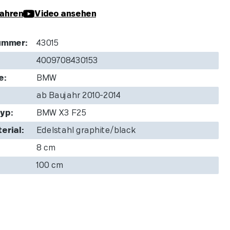
ahren
Video ansehen
ummer:
43015
4009708430153
e:
BMW
ab Baujahr 2010-2014
yp:
BMW X3 F25
erial:
Edelstahl graphite/black
8 cm
100 cm