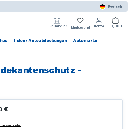
Deutsch
Warenko
Für Händler
Konto
0,00 €
Merkzettel
ches
Indoor Autoabdeckungen
Automarke
adekantenschutz -
Preis:
0 €
l. Versandkosten