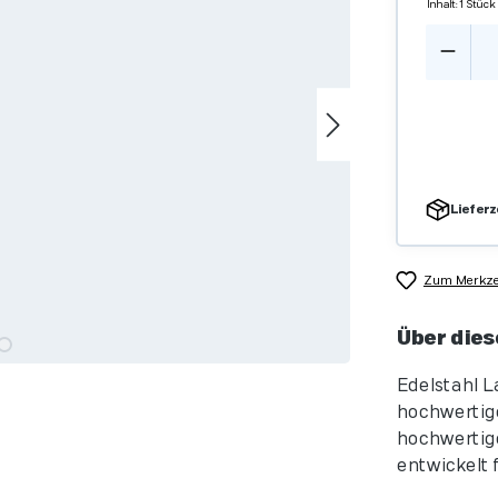
Inhalt:
1 Stück
Produ
Lieferz
Zum Merkzet
Über dies
Edelstahl L
hochwertige
hochwertige
entwickelt f