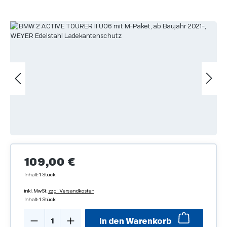
Bildergalerie überspringen
Regulärer Preis:
109,00 €
Inhalt:
1 Stück
inkl. MwSt.
zzgl. Versandkosten
Inhalt:
1 Stück
Produkt Anzahl: Gib den gewünschten We
In den Warenkorb