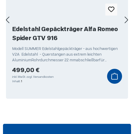
Edelstahl Gepäckträger Alfa Romeo
Spider GTV 916
Modell SUMMER Edelstahlgepäckträger - aus hochwertigen
V2A Edelstahl - Querstangen aus extrem leichten
AluminiumRohrdurchmesser 22 mmabschließbarfür
Skitransport
Regulärer Preis:
499,00 €
inkl. MwSt.
zzgl. Versandkosten
Inhalt:
1