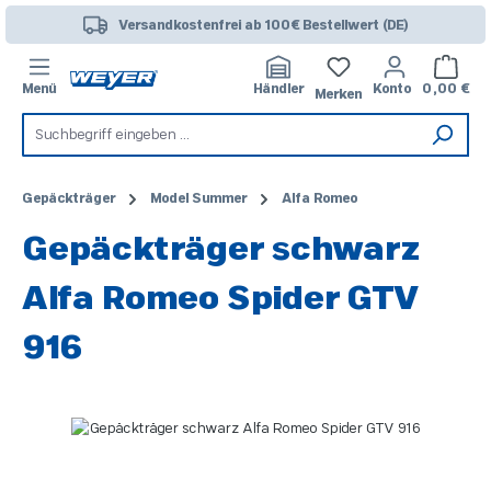
Zum Hauptinhalt springen
Versandkostenfrei ab 100€ Bestellwert (DE)
Warenk
Menü
Händler
Konto
0,00 €
Merken
Gepäckträger
Model Summer
Alfa Romeo
Gepäckträger schwarz
Alfa Romeo Spider GTV
916
Bildergalerie überspringen