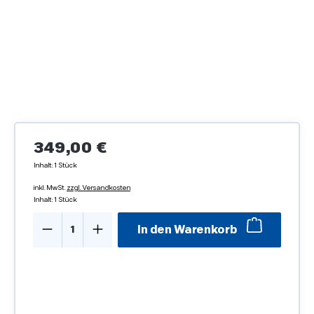
Regulärer Preis:
349,00 €
Inhalt:
1 Stück
inkl. MwSt.
zzgl. Versandkosten
Inhalt:
1 Stück
Produkt Anzahl: Gib den gewünschten We
In den Warenkorb