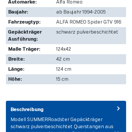
Automarke:
Alfa Romeo
Baujahr:
ab Baujahr 1994-2005
Fahrzeugtyp:
ALFA ROMEO Spider GTV 916
Gepäckträger
schwarz pulverbeschichtet
Ausführung:
Maße Träger:
124x42
Breite:
42 cm
Länge:
124 cm
Höhe:
15 cm
Beschreibung
Modell SUMMERRoadster Gepäckträger
schwarz pulverbeschichtet Querstangen aus