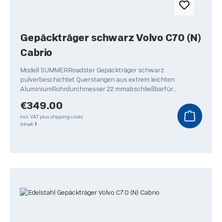
Gepäckträger schwarz Volvo C70 (N)
Cabrio
Modell SUMMERRoadster Gepäckträger schwarz
pulverbeschichtet Querstangen aus extrem leichten
AluminiumRohrdurchmesser 22 mmabschließbarfür
Skitransport geeignet
Regular price:
€349.00
incl. VAT plus shipping costs
Inhalt:
1