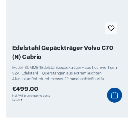
Edelstahl Gepäckträger Volvo C70
(N) Cabrio
Modell SUMMEREdelstahlgepäckträger - aus hochwertigen
V2A Edelstahl - Querstangen aus extrem leichten
AluminiumRohrdurchmesser 22 mmabschließbarfür
Skitransport
Regular price:
€499.00
incl. VAT plus shipping costs
Inhalt:
1