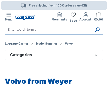
Skip to main content
Free shipping from 100€ order value (DE)
Shoppi
Menu
Merchants
Account
€0.00
Save
Luggage Carrier
Model Summer
Volvo
Categories
Volvo from Weyer