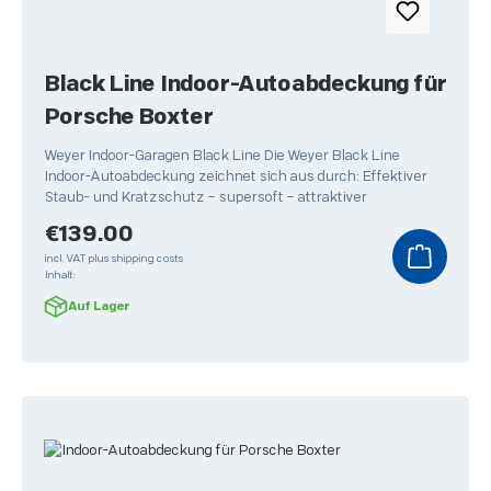
Black Line Indoor-Autoabdeckung für
Porsche Boxter
Weyer Indoor-Garagen Black Line Die Weyer Black Line
Indoor-Autoabdeckung zeichnet sich aus durch: Effektiver
Staub- und Kratzschutz – supersoft – attraktiver
Regular price:
€139.00
incl. VAT plus shipping costs
Inhalt:
Auf Lager