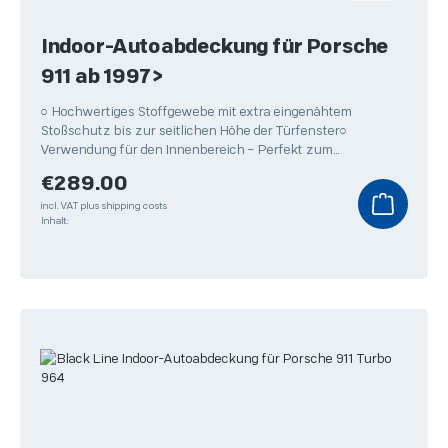
Indoor-Autoabdeckung für Porsche
911 ab 1997>
○ Hochwertiges Stoffgewebe mit extra eingenähtem
Stoßschutz bis zur seitlichen Höhe der Türfenster○
Verwendung für den Innenbereich – Perfekt zum
Überwintern Ihres
Regular price:
€289.00
incl. VAT plus shipping costs
Inhalt: