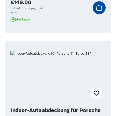
Regular price:
€149.00
incl. VAT plus shipping costs
Inhalt:
Auf Lager
Indoor-Autoabdeckung für Porsche