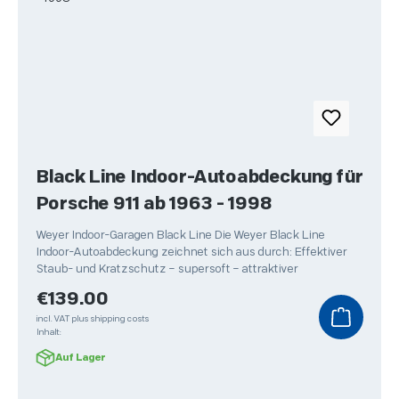
Black Line Indoor-Autoabdeckung für
Porsche 911 ab 1963 - 1998
Weyer Indoor-Garagen Black Line Die Weyer Black Line
Indoor-Autoabdeckung zeichnet sich aus durch: Effektiver
Staub- und Kratzschutz – supersoft – attraktiver
Regular price:
€139.00
incl. VAT plus shipping costs
Inhalt:
Auf Lager