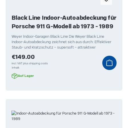
Black Line Indoor-Autoabdeckung für
Porsche 911 G-Modell ab 1973 - 1989
Weyer Indoor-Garagen Black Line Die Weyer Black Line
Indoor-Autoabdeckung zeichnet sich aus durch: Effektiver
Staub- und Kratzschutz – supersoft – attraktiver
Regular price:
€149.00
incl. VAT plus shipping costs
Inhalt:
Auf Lager