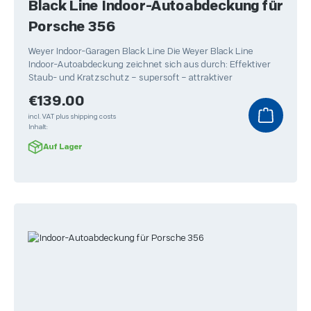
Black Line Indoor-Autoabdeckung für
Porsche 356
Weyer Indoor-Garagen Black Line Die Weyer Black Line
Indoor-Autoabdeckung zeichnet sich aus durch: Effektiver
Staub- und Kratzschutz – supersoft – attraktiver
Regular price:
€139.00
incl. VAT plus shipping costs
Inhalt:
Auf Lager