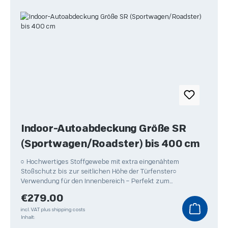
Indoor-Autoabdeckung Größe SR
(Sportwagen/Roadster) bis 400 cm
○ Hochwertiges Stoffgewebe mit extra eingenähtem
Stoßschutz bis zur seitlichen Höhe der Türfenster○
Verwendung für den Innenbereich – Perfekt zum
Überwintern Ihres
Regular price:
€279.00
incl. VAT plus shipping costs
Inhalt: