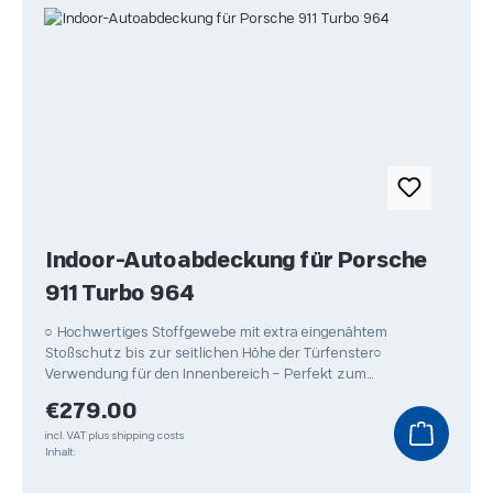
Indoor-Autoabdeckung für Porsche
911 Turbo 964
○ Hochwertiges Stoffgewebe mit extra eingenähtem
Stoßschutz bis zur seitlichen Höhe der Türfenster○
Verwendung für den Innenbereich – Perfekt zum
Überwintern Ihres
Regular price:
€279.00
incl. VAT plus shipping costs
Inhalt: