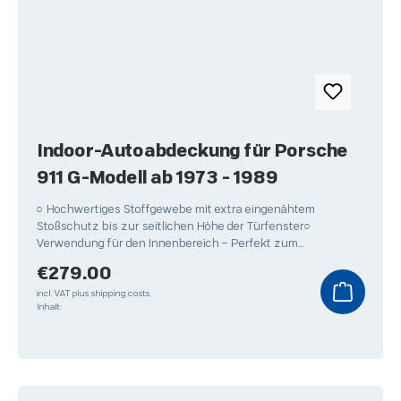
Indoor-Autoabdeckung für Porsche
911 G-Modell ab 1973 - 1989
○ Hochwertiges Stoffgewebe mit extra eingenähtem
Stoßschutz bis zur seitlichen Höhe der Türfenster○
Verwendung für den Innenbereich – Perfekt zum
Überwintern Ihres
Regular price:
€279.00
incl. VAT plus shipping costs
Inhalt: