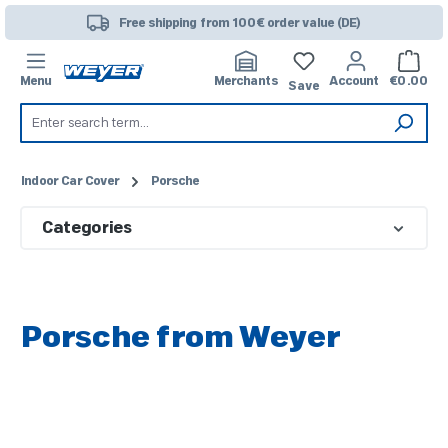
Skip to main content
Free shipping from 100€ order value (DE)
Shoppi
Menu
Merchants
Account
€0.00
Save
Indoor Car Cover
Porsche
Categories
Porsche from Weyer