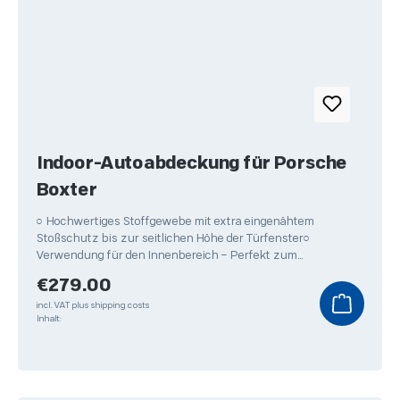
Indoor-Autoabdeckung für Porsche
Boxter
○ Hochwertiges Stoffgewebe mit extra eingenähtem
Stoßschutz bis zur seitlichen Höhe der Türfenster○
Verwendung für den Innenbereich – Perfekt zum
Überwintern Ihres
Regular price:
€279.00
incl. VAT plus shipping costs
Inhalt: