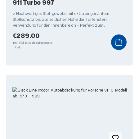
911 Turbo 997
○ Hochwertiges Stoffgewebe mit extra eingenähtem
Stoßschutz bis zur seitlichen Höhe der Türfenster○
Verwendung für den Innenbereich – Perfekt zum
Überwintern Ihres
Regular price:
€289.00
incl. VAT plus shipping costs
Inhalt: