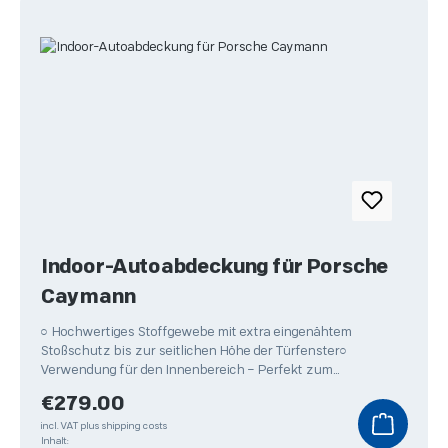
Indoor-Autoabdeckung für Porsche
Caymann
○ Hochwertiges Stoffgewebe mit extra eingenähtem
Stoßschutz bis zur seitlichen Höhe der Türfenster○
Verwendung für den Innenbereich – Perfekt zum
Überwintern Ihres
Regular price:
€279.00
incl. VAT plus shipping costs
Inhalt: