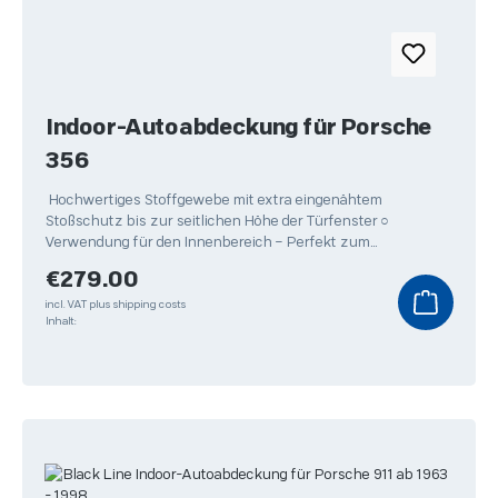
Indoor-Autoabdeckung für Porsche
356
Hochwertiges Stoffgewebe mit extra eingenähtem
Stoßschutz bis zur seitlichen Höhe der Türfenster ○
Verwendung für den Innenbereich – Perfekt zum
Überwintern Ihres
Regular price:
€279.00
incl. VAT plus shipping costs
Inhalt: