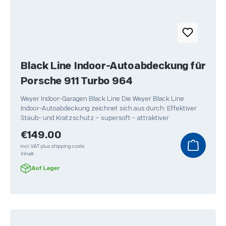
Black Line Indoor-Autoabdeckung für
Porsche 911 Turbo 964
Weyer Indoor-Garagen Black Line Die Weyer Black Line
Indoor-Autoabdeckung zeichnet sich aus durch: Effektiver
Staub- und Kratzschutz – supersoft – attraktiver
Regular price:
€149.00
incl. VAT plus shipping costs
Inhalt:
Auf Lager