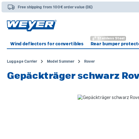
p to main content
Skip to search
Skip to main navigation
Free shipping from 100€ order value (DE)
Stainless Steel
Wind deflectors for convertibles
Rear bumper protect
Luggage Carrier
Model Summer
Rover
Gepäckträger schwarz Rov
Skip image gallery