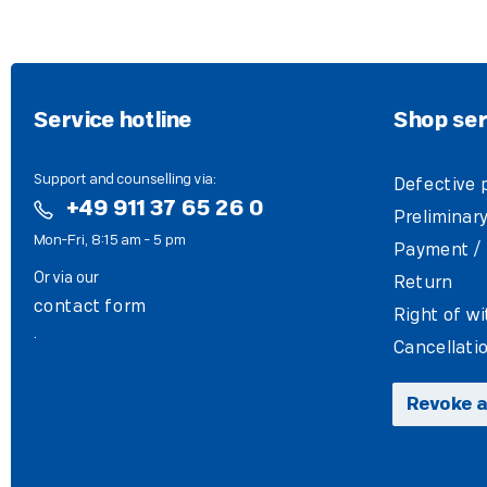
Service hotline
Shop ser
Support and counselling via:
Defective 
+49 911 37 65 26 0
Preliminary
Mon-Fri, 8:15 am - 5 pm
Payment / 
Or via our
Return
contact form
Right of w
.
Cancellati
Revoke a