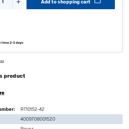
Add to shopping cart
y time 2-5 days
ist
s product
re
umber:
RT10152-42
4009708001520