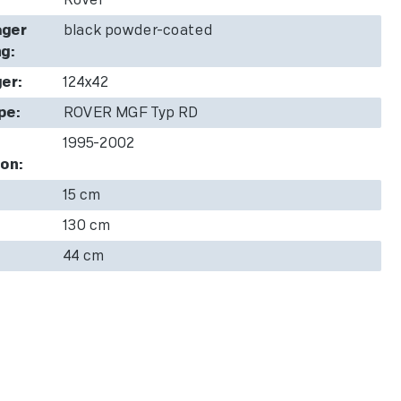
Rover
äger
black powder-coated
g:
er:
124x42
pe:
ROVER MGF Typ RD
1995-2002
on:
15 cm
130 cm
44 cm