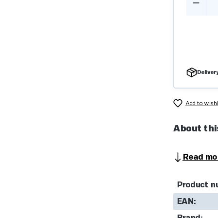
Deliver
Add to wishl
About thi
Read mo
Product n
EAN: