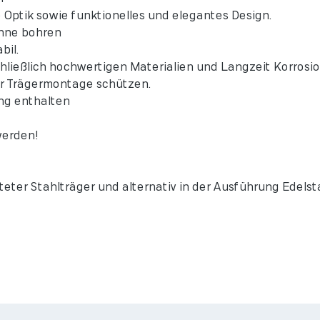
ptik sowie funktionelles und elegantes Design.
hne bohren
bil.
eßlich hochwertigen Materialien und Langzeit Korrosi
er Trägermontage schützen.
ng enthalten
erden!
ter Stahlträger und alternativ in der Ausführung Edelsta