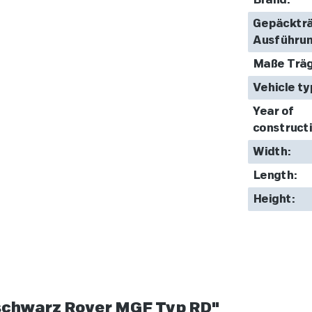
Brand:
Gepäcktr
Ausführun
Maße Träg
Vehicle ty
Year of
constructi
Width:
Length:
Height:
 schwarz Rover MGF Typ RD"