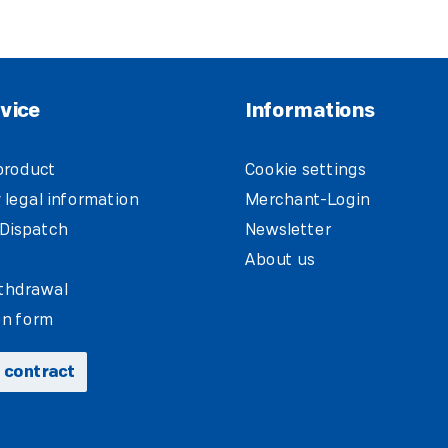
vice
Informations
product
Cookie settings
 legal information
Merchant-Login
Dispatch
Newsletter
About us
ithdrawal
on form
 contract