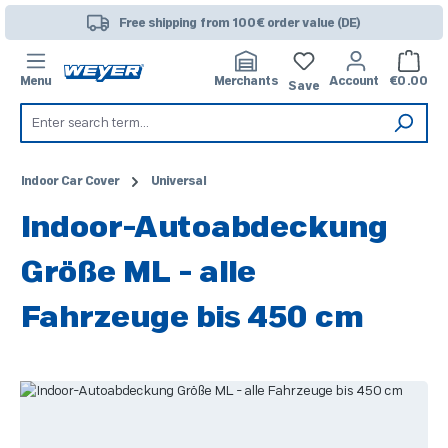
Skip to main content
Free shipping from 100€ order value (DE)
Shoppi
Menu
Merchants
Account
€0.00
Save
Indoor Car Cover
Universal
Indoor-Autoabdeckung
Größe ML - alle
Fahrzeuge bis 450 cm
Skip image gallery